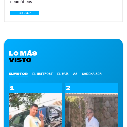
neumáticos…
BUSCAR
LO MÁS
VISTO
ELMOTOR
EL HUFFPOST
EL PAÍS
AS
CADENA SER
1
2