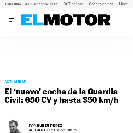
Alquilar coche Ibiza
DGT eclipse
Coches chinos
Llaves 
ES NOTICIA:
LO ÚLTIMO
El probable colapso tras el eclipse: la DGT prevé un millón 
LO ÚLTIMO
El probable colapso tras el eclipse: la DGT prevé un millón 
ACTUALIDAD
ELÉCTRICOS
CONDUCIR
PRUEBAS
Saltar
VIRALES
al
ACTUALIDAD
PODCAST
contenido
El ‘nuevo’ coche de la Guardia
MOTOS
Civil: 650 CV y hasta 350 km/h
TECNOLOGÍA
SUPERCOCHES
MOTORTV
PREMIOS
RUBÉN PÉREZ
POR
SERVICIOS
ACTUALIZADO 29 DIC 22 - 08: 52