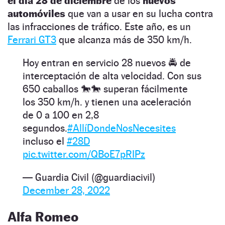
el día 28 de diciembre
de los
nuevos
automóviles
que van a usar en su lucha contra
las infracciones de tráfico. Este año, es un
Ferrari GT3
que alcanza más de 350 km/h.
Hoy entran en servicio 28 nuevos 🚔 de
interceptación de alta velocidad. Con sus
650 caballos 🐎🐎 superan fácilmente
los 350 km/h. y tienen una aceleración
de 0 a 100 en 2,8
segundos.
#AllíDondeNosNecesites
incluso el
#28D
pic.twitter.com/QBoE7pRIPz
— Guardia Civil (@guardiacivil)
December 28, 2022
Alfa Romeo