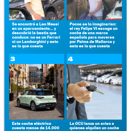
Se encontró a Leo Messi
Pocos se lo imaginarían:
en un aparcamiento... y
el rey Felipe VI escoge un
descubrió la bestia que
coche de una marca
conduce: no es un Ferrari
española para moverse
ni un Lamborghini y esto
por Palma de Mallorca y
es lo que cuesta
esto es lo que cuesta
3
4
Este coche eléctrico
La OCU lanza un aviso a
cuesta menos de 14.000
quienes alquilen un coche