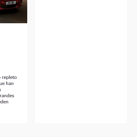
 repleto
que han
s
grandes
eden