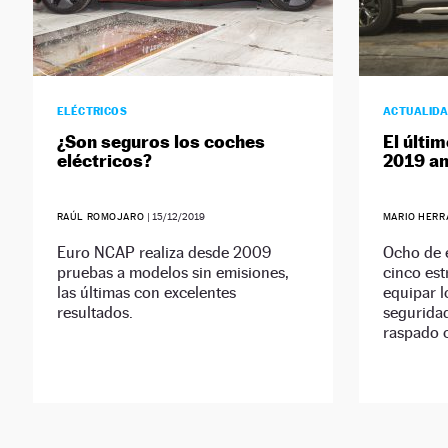
ELÉCTRICOS
ACTUALID
¿Son seguros los coches
El últi
eléctricos?
2019 an
RAÚL ROMOJARO
|
15/12/2019
MARIO HER
Euro NCAP realiza desde 2009
Ocho de e
pruebas a modelos sin emisiones,
cinco est
las últimas con excelentes
equipar l
resultados.
segurida
raspado c