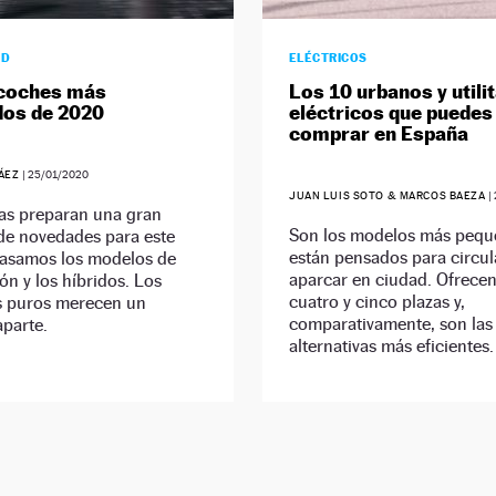
AD
ELÉCTRICOS
 coches más
Los 10 urbanos y utili
dos de 2020
eléctricos que puedes
comprar en España
RÁEZ
|
25/01/2020
JUAN LUIS SOTO & MARCOS BAEZA
|
as preparan una gran
Son los modelos más pequ
de novedades para este
están pensados para circul
pasamos los modelos de
aparcar en ciudad. Ofrecen
n y los híbridos. Los
cuatro y cinco plazas y,
os puros merecen un
comparativamente, son las
aparte.
alternativas más eficientes.