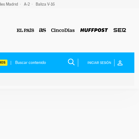
des Madrid
A-2
Baliza V-16
IOS
INICIAR SESIÓN