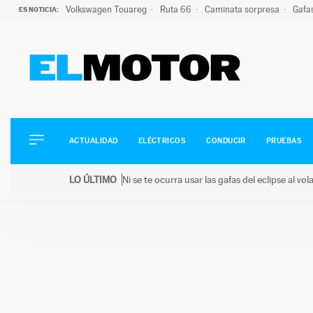
Volkswagen Touareg
Ruta 66
Caminata sorpresa
Gafa
ES NOTICIA:
ACTUALIDAD
ELÉCTRICOS
CONDUCIR
ACTUALIDAD
ELÉCTRICOS
CONDUCIR
PRUEBAS
PRUEBAS
Saltar
VIRALES
LO ÚLTIMO
Ni se te ocurra usar las gafas del eclipse al v
al
PODCAST
LO ÚLTIMO
Ni se te ocurra usar las gafas del eclipse al volant
contenido
MOTOS
TECNOLOGÍA
SUPERCOCHES
MOTORTV
PREMIOS
SERVICIOS