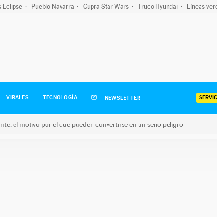
s Eclipse
Pueblo Navarra
Cupra Star Wars
Truco Hyundai
Líneas ver
SERVIC
VIRALES
TECNOLOGÍA
NEWSLETTER
olante: el motivo por el que pueden convertirse en un serio peligro
e: el motivo por el que pueden convertirse en un serio peligro