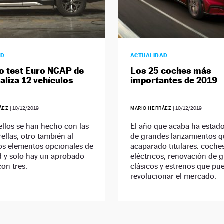
AD
ACTUALIDAD
mo test Euro NCAP de
Los 25 coches más
aliza 12 vehículos
importantes de 2019
RÁEZ
|
10/12/2019
MARIO HERRÁEZ
|
10/12/2019
llos se han hecho con las
El año que acaba ha estado
rellas, otro también al
de grandes lanzamientos 
os elementos opcionales de
acaparado titulares: coche
d y solo hay un aprobado
eléctricos, renovación de 
on tres.
clásicos y estrenos que pu
revolucionar el mercado.