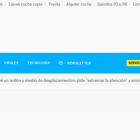
-16
Llaves coche copia
Toyota
Alquiler coche
Gasolina 95 o 98
Lam
SERVIC
VIRALES
TECNOLOGÍA
NEWSLETTER
revé un millón y medio de desplazamientos, pide “extremar la atención” y anu
n millón y medio de desplazamientos, pide “extremar la atención”