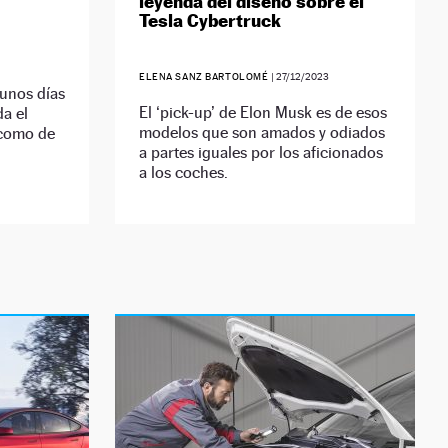
leyenda del diseño sobre el
Tesla Cybertruck
ELENA SANZ BARTOLOMÉ
|
27/12/2023
unos días
El ‘pick-up’ de Elon Musk es de esos
a el
modelos que son amados y odiados
 como de
a partes iguales por los aficionados
a los coches.