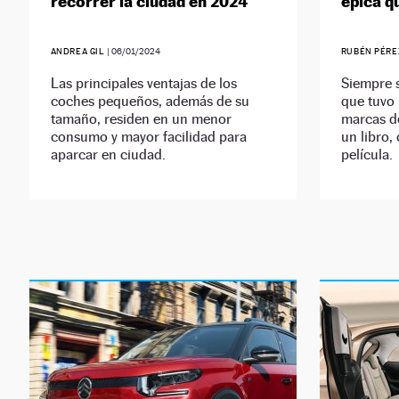
recorrer la ciudad en 2024
épica qu
ANDREA GIL
|
06/01/2024
RUBÉN PÉR
Las principales ventajas de los
Siempre s
coches pequeños, además de su
que tuvo 
tamaño, residen en un menor
marcas d
consumo y mayor facilidad para
un libro,
aparcar en ciudad.
película.