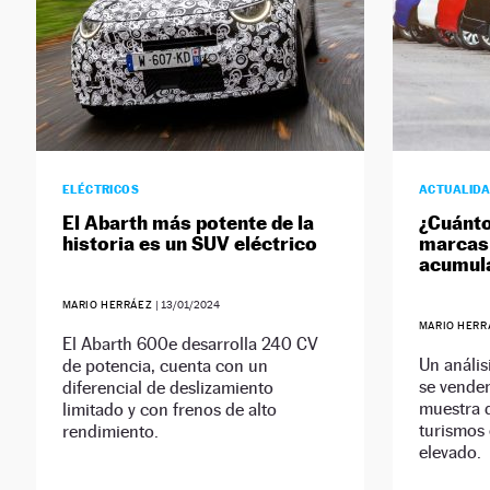
ELÉCTRICOS
ACTUALID
El Abarth más potente de la
¿Cuánto
historia es un SUV eléctrico
marcas
acumul
MARIO HERRÁEZ
|
13/01/2024
MARIO HER
El Abarth 600e desarrolla 240 CV
Un anális
de potencia, cuenta con un
se vende
diferencial de deslizamiento
muestra 
limitado y con frenos de alto
turismos
rendimiento.
elevado.