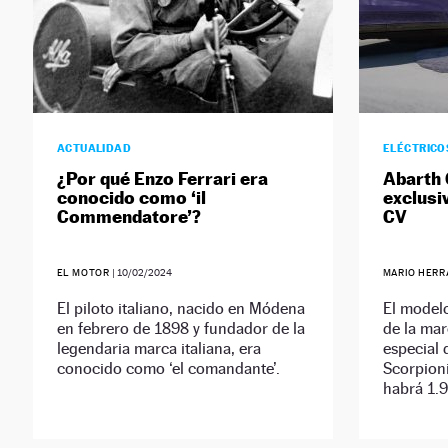
ACTUALIDAD
ELÉCTRICO
¿Por qué Enzo Ferrari era
Abarth 
conocido como ‘il
exclusi
Commendatore’?
CV
EL MOTOR
|
10/02/2024
MARIO HER
El piloto italiano, nacido en Módena
El modelo
en febrero de 1898 y fundador de la
de la mar
legendaria marca italiana, era
especial 
conocido como ‘el comandante’.
Scorpioni
habrá 1.