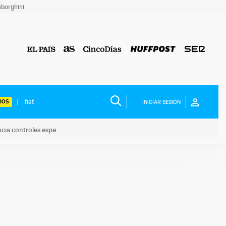
borghini
IOS
INICIAR SESIÓN
ncia controles espe
 y anuncia controles espe