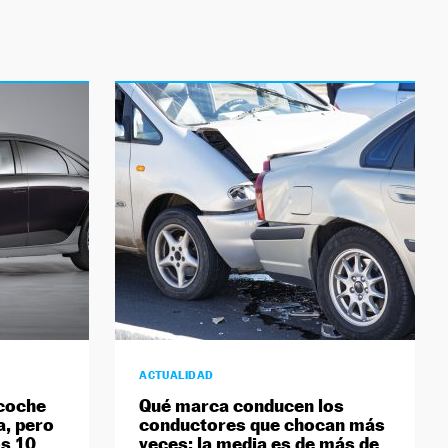
ACTUALIDAD
 coche
Qué marca conducen los
a, pero
conductores que chocan más
os 10
veces: la media es de más de