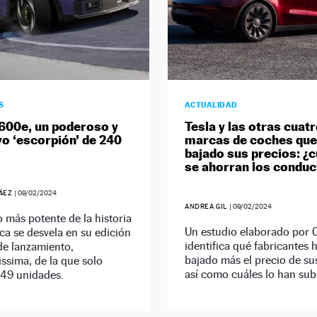
S
ACTUALIDAD
600e, un poderoso y
Tesla y las otras cuat
vo ‘escorpión’ de 240
marcas de coches que
bajado sus precios: ¿
se ahorran los condu
RÁEZ
|
09/02/2024
ANDREA GIL
|
09/02/2024
 más potente de la historia
Un estudio elaborado por
ca se desvela en su edición
identifica qué fabricantes 
de lanzamiento,
bajado más el precio de su
ssima, de la que solo
así como cuáles lo han sub
949 unidades.