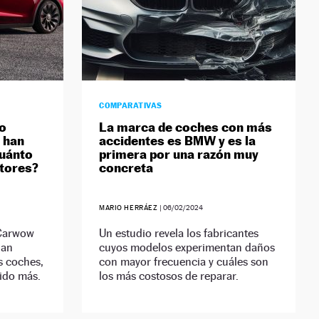
COMPARATIVAS
ro
La marca de coches con más
 han
accidentes es BMW y es la
cuánto
primera por una razón muy
ctores?
concreta
MARIO HERRÁEZ
|
06/02/2024
 Carwow
Un estudio revela los fabricantes
han
cuyos modelos experimentan daños
s coches,
con mayor frecuencia y cuáles son
ido más.
los más costosos de reparar.