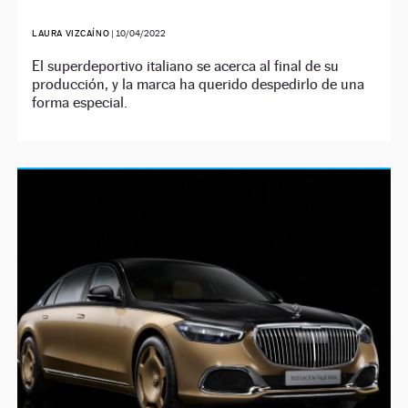
LAURA VIZCAÍNO
|
10/04/2022
El superdeportivo italiano se acerca al final de su
producción, y la marca ha querido despedirlo de una
forma especial.