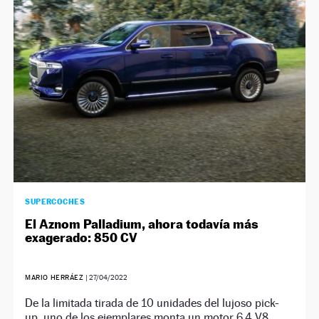
NEWSLETTER
SÍGUENOS
SUPERCOCHES
El Aznom Palladium, ahora todavía más
exagerado: 850 CV
MARIO HERRÁEZ
|
27/04/2022
De la limitada tirada de 10 unidades del lujoso pick-
up, uno de los ejemplares monta un motor 6.4 V8