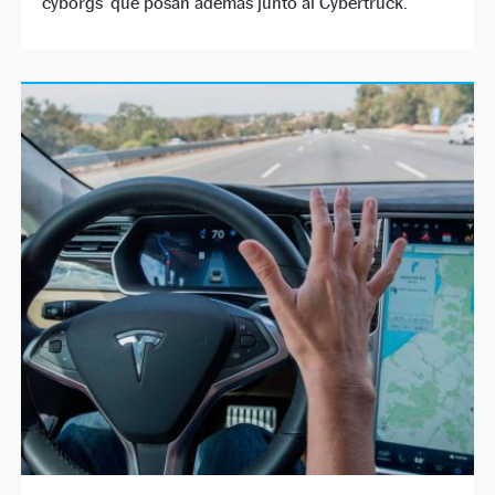
‘cyborgs’ que posan además junto al Cybertruck.