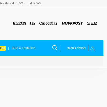
des Madrid
A-2
Baliza V-16
IOS
INICIAR SESIÓN