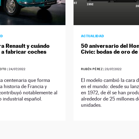
AD
ACTUALIDAD
ra Renault y cuándo
50 aniversario del Ho
a fabricar coches
Civic: bodas de oro de
SOTO
|
24/07/2022
RUBÉN PÉREZ
|
23/07/2022
a centenaria que forma
El modelo cambió la cara 
la historia de Francia y
en el mundo: desde su lan
contribuyó notablemente al
en 1972, de él se han prod
o industrial español.
alrededor de 25 millones d
unidades.