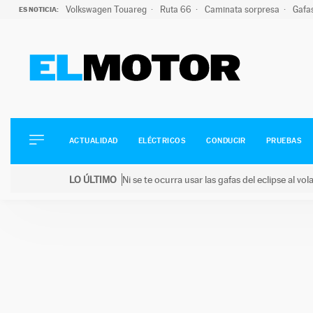
Volkswagen Touareg
Ruta 66
Caminata sorpresa
Gafa
ES NOTICIA:
ACTUALIDAD
ELÉCTRICOS
CONDUCIR
ACTUALIDAD
ELÉCTRICOS
CONDUCIR
PRUEBAS
PRUEBAS
Saltar
VIRALES
LO ÚLTIMO
Ni se te ocurra usar las gafas del eclipse al v
al
PODCAST
LO ÚLTIMO
Ni se te ocurra usar las gafas del eclipse al volant
contenido
MOTOS
TECNOLOGÍA
SUPERCOCHES
MOTORTV
PREMIOS
SERVICIOS