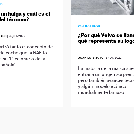
AD
un haiga y cuál es el
del término?
ACTUALIDAD
¿Por qué Volvo se llam
JARO
|
25/04/2022
qué representa su log
rizó tanto el concepto de
 de coche que la RAE lo
n su ‘Diccionario de la
JUAN LUIS SOTO
|
17/04/2022
pañola’.
La historia de la marca su
entraña un origen sorpren
pero también avances tecn
y algún modelo icónico
mundialmente famoso.