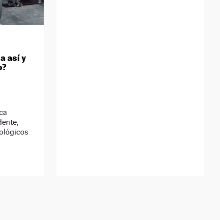
a así y
o?
eca
dente,
ológicos