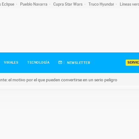
s Eclipse
Pueblo Navarra
Cupra Star Wars
Truco Hyundai
Líneas ver
SERVIC
VIRALES
TECNOLOGÍA
NEWSLETTER
olante: el motivo por el que pueden convertirse en un serio peligro
e: el motivo por el que pueden convertirse en un serio peligro