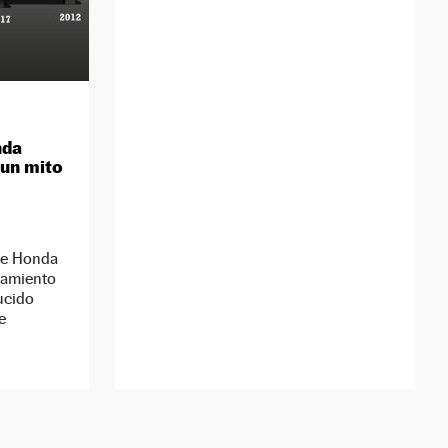
nda
 un mito
de Honda
zamiento
ucido
e