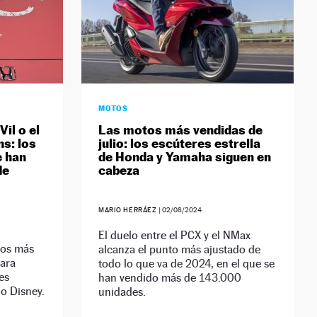
MOTOS
Vil o el
Las motos más vendidas de
s: los
julio: los escúteres estrella
e han
de Honda y Yamaha siguen en
de
cabeza
MARIO HERRÁEZ
|
02/08/2024
El duelo entre el PCX y el NMax
los más
alcanza el punto más ajustado de
para
todo lo que va de 2024, en el que se
es
han vendido más de 143.000
o Disney.
unidades.