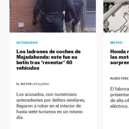
ACTUALIDAD
MOTOS
Los ladrones de coches de
Honda r
Majadahonda: este fue su
las mot
botín tras ‘reventar’ 40
sorpre
vehículos
RUBÉN PÉR
EL MOTOR
|
07/11/2024
El fabric
Los acusados, con numerosos
presenta
antecedentes por delitos similares,
de alta c
llegaron a robar en el interior de
eléctrico.
hasta siete turismos en un mismo
día.