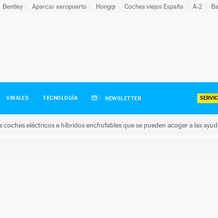
Bentley
Aparcar aeropuerto
Hongqi
Coches viejos España
A-2
Ba
SERVIC
VIRALES
TECNOLOGÍA
NEWSLETTER
s coches eléctricos e híbridos enchufables que se pueden acoger a las ayu
hes eléctricos e híbridos enchufables que se pueden acoger a la