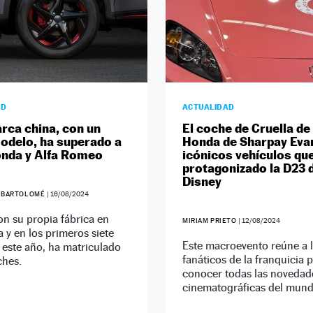
AD
ACTUALIDAD
rca china, con un
El coche de Cruella de 
odelo, ha superado a
Honda de Sharpay Evan
nda y Alfa Romeo
icónicos vehículos qu
protagonizado la D23 
Disney
Z BARTOLOMÉ
|
16/08/2024
n su propia fábrica en
MIRIAM PRIETO
|
12/08/2024
 y en los primeros siete
Este macroevento reúne a 
este año, ha matriculado
fanáticos de la franquicia 
ches.
conocer todas las novedad
cinematográficas del mund