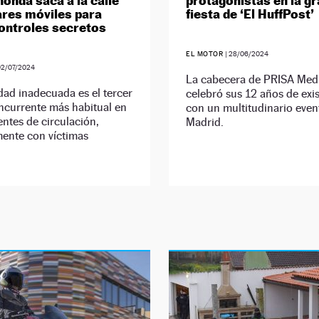
onda saca a la calle
protagonistas en la gr
ares móviles para
fiesta de ‘El HuffPost’
ontroles secretos
EL MOTOR
|
28/06/2024
02/07/2024
La cabecera de PRISA Med
dad inadecuada es el tercer
celebró sus 12 años de exi
ncurrente más habitual en
con un multitudinario even
entes de circulación,
Madrid.
mente con víctimas