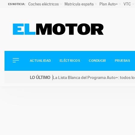
Coches eléctricos
Matrícula españa
Plan Auto+
VTC
ES NOTICIA:
ACTUALIDAD
ELÉCTRICOS
CONDUCIR
ACTUALIDAD
ELÉCTRICOS
CONDUCIR
PRUEBAS
PRUEBAS
Saltar
VIRALES
LO ÚLTIMO
La Lista Blanca del Programa Auto+: todos lo
al
PODCAST
LO ÚLTIMO
La Lista Blanca del Programa Auto+: todos los coc
contenido
MOTOS
TECNOLOGÍA
SUPERCOCHES
MOTORTV
PREMIOS
SERVICIOS