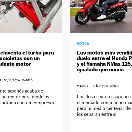
MOTOS
einventa el turbo para
Las motos más vendid
ocicletas con un
duelo entre el Honda 
ndente motor
y el Yamaha NMax 125
igualado que nunca
EZ
|
06/11/2024
| MADRID
MARIO HERRÁEZ
|
04/11/2024
ante japonés acaba de
Los dos escúteres japonese
r un motor para modelos
el mercado con mucho ma
ilindrada con un compresor
pero ni medio centenar de
los separan entre sí.