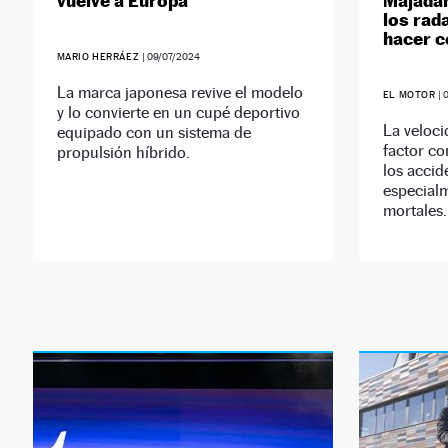
vuelve a Europa
Majadah
los rad
hacer c
MARIO HERRÁEZ
|
09/07/2024
La marca japonesa revive el modelo
EL MOTOR
|
y lo convierte en un cupé deportivo
La veloci
equipado con un sistema de
factor co
propulsión híbrido.
los accid
especial
mortales.