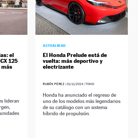
ACTUALIDAD
as: el
El Honda Prelude está de
PCX 125
vuelta: más deportivo y
, más
electrizante
RUBÉN PÉREZ
|
01/11/2024
| TOKIO
Honda ha anunciado el regreso de
s lideran
uno de los modelos más legendarios
rgen,
de su catálogo con un sistema
 unidades
híbrido de propulsión.