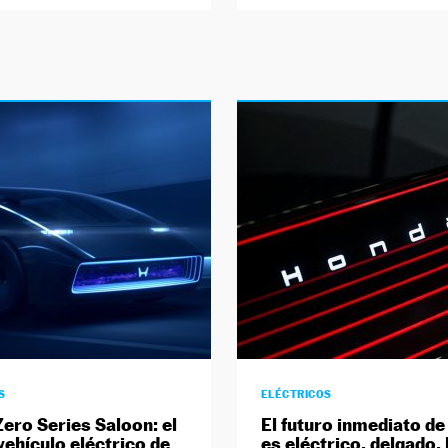
S
ELÉCTRICOS
ero Series Saloon: el
El futuro inmediato d
vehículo eléctrico de
es eléctrico, delgado, 