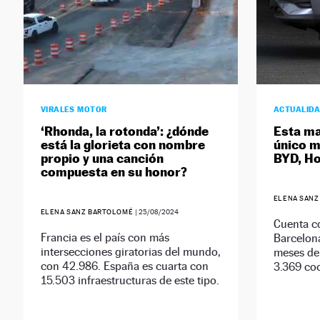
VIRALES MOTOR
ACTUALID
‘Rhonda, la rotonda’: ¿dónde
Esta ma
está la glorieta con nombre
único m
propio y una canción
BYD, Ho
compuesta en su honor?
ELENA SAN
ELENA SANZ BARTOLOMÉ
|
25/08/2024
Cuenta co
Francia es el país con más
Barcelona
intersecciones giratorias del mundo,
meses de 
con 42.986. España es cuarta con
3.369 co
15.503 infraestructuras de este tipo.