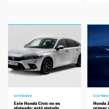
ACTUALIDAD
ELÉCTRICO
Este Honda Civic no es
Honda Z
plateado: está pintado
primer 