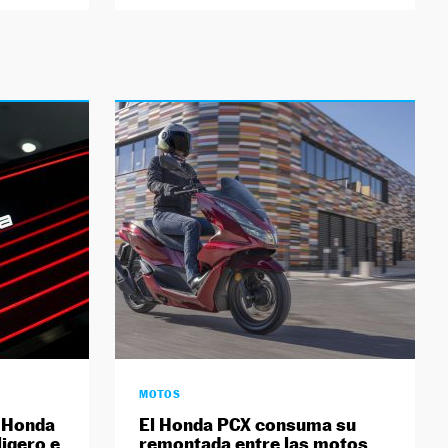
MOTOS
e Honda
El Honda PCX consuma su
ligero e
remontada entre las motos