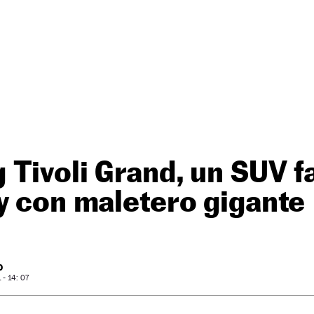
Tivoli Grand, un SUV f
y con maletero gigante
O
- 14: 07