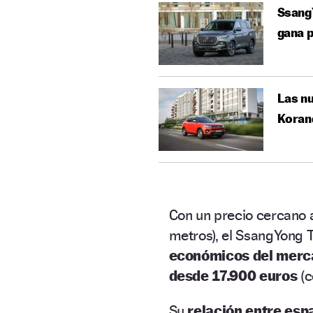
SsangY
gana 
Las nu
Koran
Con un precio cercano 
metros), el SsangYong 
económicos del merc
desde 17.900 euros
(c
Su
relación entre esp