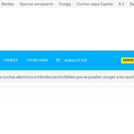
Bentley
Aparcar aeropuerto
Hongqi
Coches viejos España
A-2
Ba
SERVIC
VIRALES
TECNOLOGÍA
NEWSLETTER
s coches eléctricos e híbridos enchufables que se pueden acoger a las ayu
hes eléctricos e híbridos enchufables que se pueden acoger a la