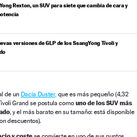
ong Rexton, un SUV para siete que cambia de cara y
potencia
evas versiones de GLP de los SsangYong Tívoli y
do
al de un
Dacia Duster,
que es más pequeño (4,32
Tivoli Grand se postula como
uno de los SUV más
ado
, y el más barato en su tamaño: está disponible
on descuentos).
acio y coste
se convierte en uno de sus puntos