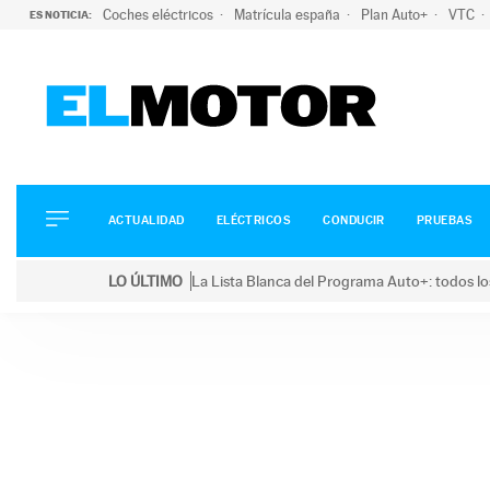
Coches eléctricos
Matrícula españa
Plan Auto+
VTC
ES NOTICIA:
ACTUALIDAD
ELÉCTRICOS
CONDUCIR
ACTUALIDAD
ELÉCTRICOS
CONDUCIR
PRUEBAS
PRUEBAS
Saltar
VIRALES
LO ÚLTIMO
La Lista Blanca del Programa Auto+: todos lo
al
PODCAST
LO ÚLTIMO
La Lista Blanca del Programa Auto+: todos los coc
contenido
MOTOS
TECNOLOGÍA
SUPERCOCHES
MOTORTV
PREMIOS
SERVICIOS