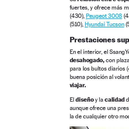
fuertes, y ofrece más m
(430),
Peugeot 3008
(4
(510),
Hyundai Tucson
(
Prestaciones sup
En el interior, el Ssan
desahogado,
con plaz
para los bultos diarios 
buena posición al volan
viajar.
El
diseño
y la
calidad
d
aunque ofrece una pres
la de cualquier otro mo