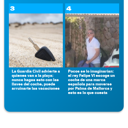
3
4
La Guardia Civil advierte a
Pocos se lo imaginarían:
quienes van a la playa:
el rey Felipe VI escoge un
nunca hagas esto con las
coche de una marca
llaves del coche, puede
española para moverse
arruinarte las vacaciones
por Palma de Mallorca y
esto es lo que cuesta