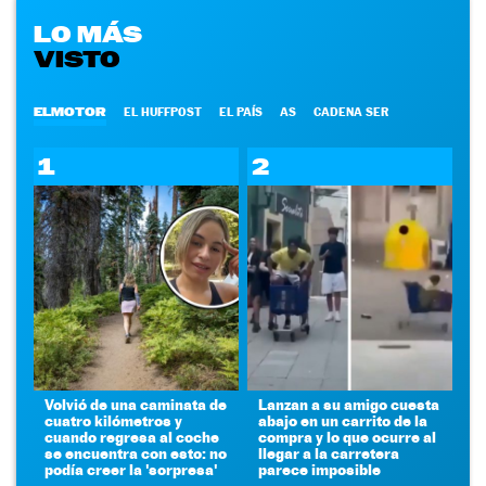
LO MÁS
VISTO
ELMOTOR
EL HUFFPOST
EL PAÍS
AS
CADENA SER
1
2
Volvió de una caminata de
Lanzan a su amigo cuesta
cuatro kilómetros y
abajo en un carrito de la
cuando regresa al coche
compra y lo que ocurre al
se encuentra con esto: no
llegar a la carretera
podía creer la 'sorpresa'
parece imposible