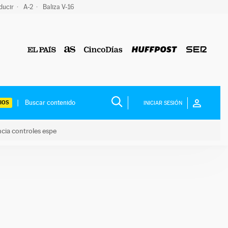
ducir
A-2
Baliza V-16
IOS
INICIAR SESIÓN
ncia controles espe
 y anuncia controles espe