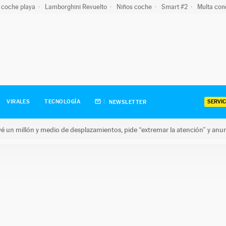
 coche playa
Lamborghini Revuelto
Niños coche
Smart #2
Multa con
SERVIC
VIRALES
TECNOLOGÍA
NEWSLETTER
revé un millón y medio de desplazamientos, pide “extremar la atención” y anu
n millón y medio de desplazamientos, pide “extremar la atención”