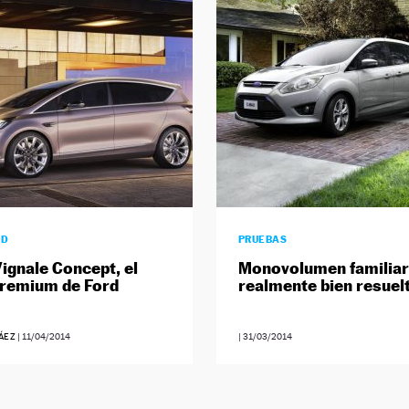
AD
PRUEBAS
ignale Concept, el
Monovolumen familiar
remium de Ford
realmente bien resuel
ÁEZ
|
11/04/2014
|
31/03/2014