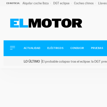
Alquilar coche Ibiza
DGT eclipse
Coches chinos
Llaves
ES NOTICIA:
ACTUALIDAD
ELÉCTRICOS
CONDUCIR
ACTUALIDAD
ELÉCTRICOS
CONDUCIR
PRUEBAS
PRUEBAS
Saltar
VIRALES
LO ÚLTIMO
El probable colapso tras el eclipse: la DGT p
al
PODCAST
LO ÚLTIMO
El probable colapso tras el eclipse: la DGT prevé u
contenido
MOTOS
TECNOLOGÍA
SUPERCOCHES
MOTORTV
PREMIOS
SERVICIOS