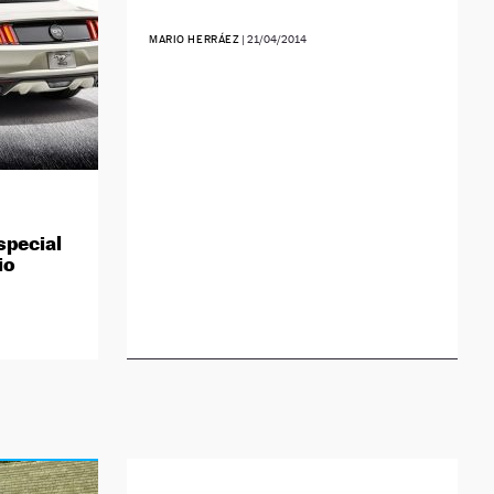
MARIO HERRÁEZ
|
21/04/2014
special
io