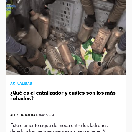
NEWSLETTER
SÍGUENOS
ACTUALIDAD
¿Qué es el catalizador y cuáles son los más
robados?
ALFREDO RUEDA
|
28/04/2023
Este elemento sigue de moda entre los ladrones,
debido a los metales preciosos que contiene. Y