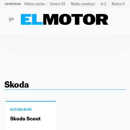
Niños coche
Smart #2
Multa conducir
A-2
Baliza V-1
ES NOTICIA:
LO ÚLTIMO
La policía advierte de este peligro y esta es una buena soluc
LO ÚLTIMO
La policía advierte de este peligro y esta es una buena soluci
ACTUALIDAD
ELÉCTRICOS
CONDUCIR
PRUEBAS
Saltar
VIRALES
al
PODCAST
Skoda
contenido
MOTOS
TECNOLOGÍA
SUPERCOCHES
ACTUALIDAD
MOTORTV
Skoda Scout
PREMIOS
SERVICIOS