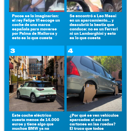
Pocos se lo imaginarían:
Se encontró a Leo Messi
el rey Felipe VI escoge un
en un aparcamiento... y
coche de una marca
descubrió la bestia que
española para moverse
conduce: no es un Ferrari
por Palma de Mallorca y
ni un Lamborghini y esto
esto es lo que cuesta
es lo que cuesta
3
4
Este coche eléctrico
¿Por qué se ven vehículos
cuesta menos de 14.000
aparcados al sol con
euros y tiene algo que
cartones en las ruedas?
muchos BMW ya no
El truco que todos