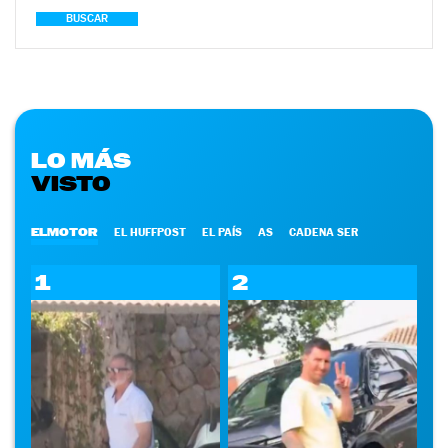
BUSCAR
LO MÁS
VISTO
ELMOTOR
EL HUFFPOST
EL PAÍS
AS
CADENA SER
1
2