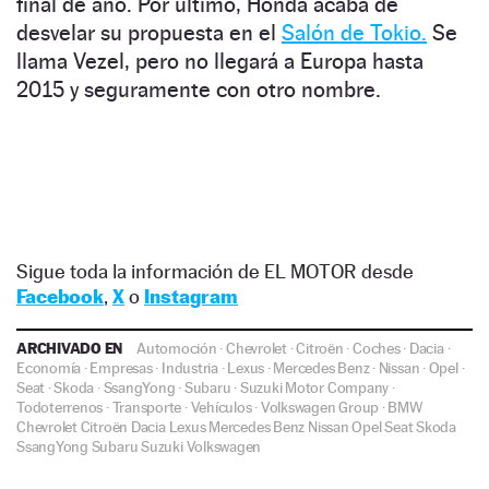
final de año. Por último, Honda acaba de
desvelar su propuesta en el
Salón de Tokio.
Se
llama Vezel, pero no llegará a Europa hasta
2015 y seguramente con otro nombre.
Sigue toda la información de EL MOTOR desde
Facebook
,
X
o
Instagram
ARCHIVADO EN
Automoción
·
Chevrolet
·
Citroën
·
Coches
·
Dacia
·
Economía
·
Empresas
·
Industria
·
Lexus
·
Mercedes Benz
·
Nissan
·
Opel
·
Seat
·
Skoda
·
SsangYong
·
Subaru
·
Suzuki Motor Company
·
Todoterrenos
·
Transporte
·
Vehículos
·
Volkswagen Group
·
BMW
Chevrolet
Citroën
Dacia
Lexus
Mercedes Benz
Nissan
Opel
Seat
Skoda
SsangYong
Subaru
Suzuki
Volkswagen