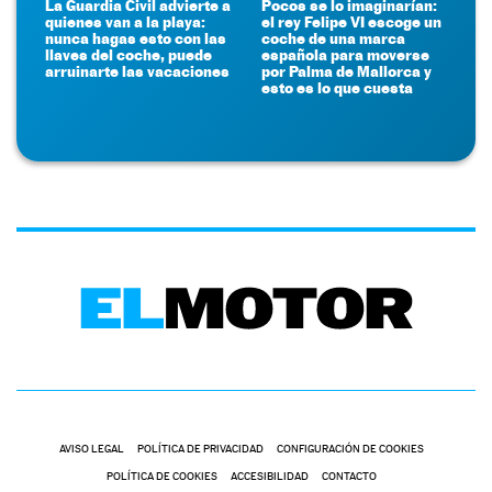
La Guardia Civil advierte a
Pocos se lo imaginarían:
quienes van a la playa:
el rey Felipe VI escoge un
nunca hagas esto con las
coche de una marca
llaves del coche, puede
española para moverse
arruinarte las vacaciones
por Palma de Mallorca y
esto es lo que cuesta
AVISO LEGAL
POLÍTICA DE PRIVACIDAD
CONFIGURACIÓN DE COOKIES
POLÍTICA DE COOKIES
ACCESIBILIDAD
CONTACTO