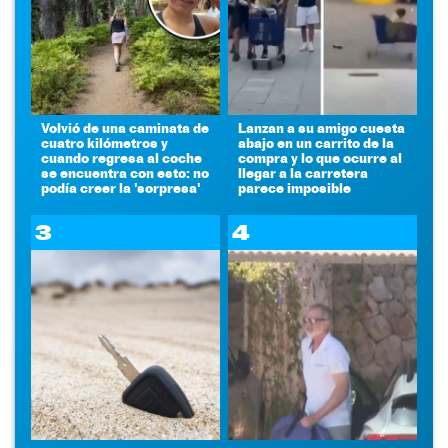
Volvió de una caminata de
Lanzan a su amigo cuesta
cuatro kilómetros y
abajo en un carrito de la
cuando regresa al coche
compra y lo que ocurre al
se encuentra con esto: no
llegar a la carretera
podía creer la 'sorpresa'
parece imposible
3
4