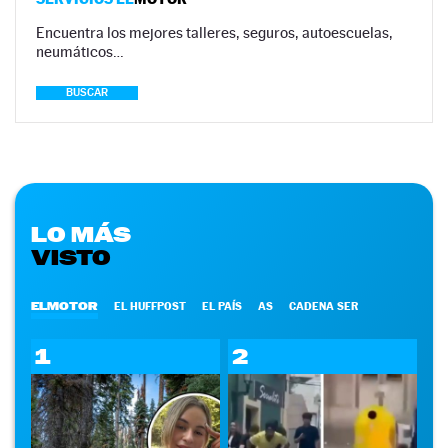
Encuentra los mejores talleres, seguros, autoescuelas,
neumáticos…
BUSCAR
LO MÁS
VISTO
ELMOTOR
EL HUFFPOST
EL PAÍS
AS
CADENA SER
1
2