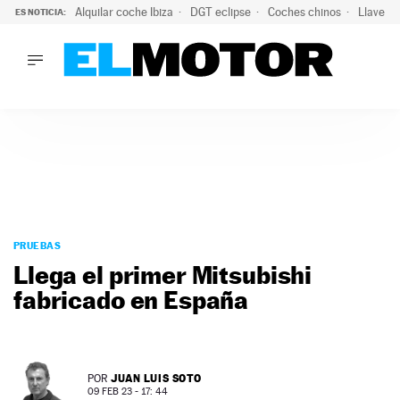
Alquilar coche Ibiza
DGT eclipse
Coches chinos
Llaves 
ES NOTICIA:
LO ÚLTIMO
El probable colapso tras el eclipse: la DGT prevé un millón 
LO ÚLTIMO
El probable colapso tras el eclipse: la DGT prevé un millón 
ACTUALIDAD
ELÉCTRICOS
CONDUCIR
PRUEBAS
Saltar
VIRALES
al
PRUEBAS
PODCAST
contenido
Llega el primer Mitsubishi
MOTOS
fabricado en España
TECNOLOGÍA
SUPERCOCHES
MOTORTV
PREMIOS
JUAN LUIS SOTO
POR
SERVICIOS
09 FEB 23 - 17: 44