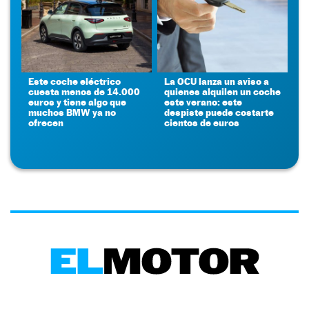
Este coche eléctrico
La OCU lanza un aviso a
cuesta menos de 14.000
quienes alquilen un coche
euros y tiene algo que
este verano: este
muchos BMW ya no
despiste puede costarte
ofrecen
cientos de euros