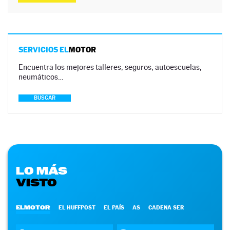
SERVICIOS EL
MOTOR
Encuentra los mejores talleres, seguros, autoescuelas,
neumáticos…
BUSCAR
LO MÁS
VISTO
ELMOTOR
EL HUFFPOST
EL PAÍS
AS
CADENA SER