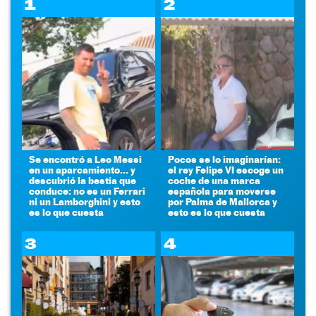
1
2
Se encontró a Leo Messi
Pocos se lo imaginarían:
en un aparcamiento... y
el rey Felipe VI escoge un
descubrió la bestia que
coche de una marca
conduce: no es un Ferrari
española para moverse
ni un Lamborghini y esto
por Palma de Mallorca y
es lo que cuesta
esto es lo que cuesta
3
4