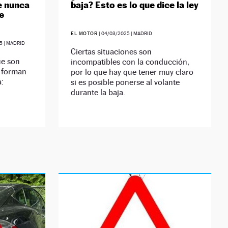
e nunca
baja? Esto es lo que dice la ley
he
EL MOTOR
|
04/03/2025
| MADRID
5
| MADRID
Ciertas situaciones son
ue son
incompatibles con la conducción,
e forman
por lo que hay que tener muy claro
a:
si es posible ponerse al volante
durante la baja.