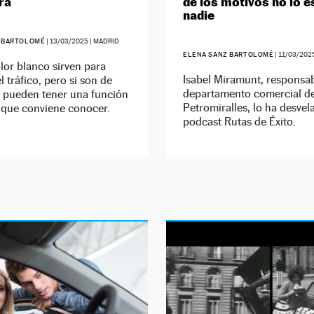
ra
de los motivos no lo 
nadie
 BARTOLOMÉ
|
13/03/2025
| MADRID
ELENA SANZ BARTOLOMÉ
|
11/03/202
lor blanco sirven para
Isabel Miramunt, responsab
l tráfico, pero si son de
departamento comercial d
o pueden tener una función
Petromiralles, lo ha desvel
 que conviene conocer.
podcast Rutas de Éxito.