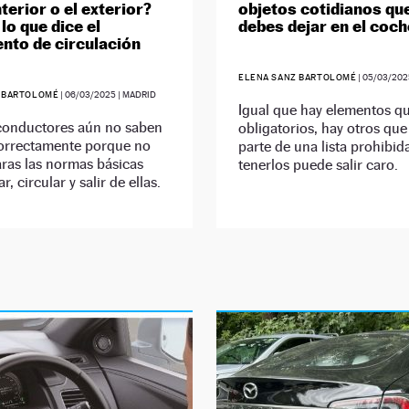
nterior o el exterior?
objetos cotidianos qu
lo que dice el
debes dejar en el coc
nto de circulación
ELENA SANZ BARTOLOMÉ
|
05/03/202
 BARTOLOMÉ
|
06/03/2025
| MADRID
Igual que hay elementos q
onductores aún no saben
obligatorios, hay otros qu
correctamente porque no
parte de una lista prohibid
aras las normas básicas
tenerlos puede salir caro.
r, circular y salir de ellas.