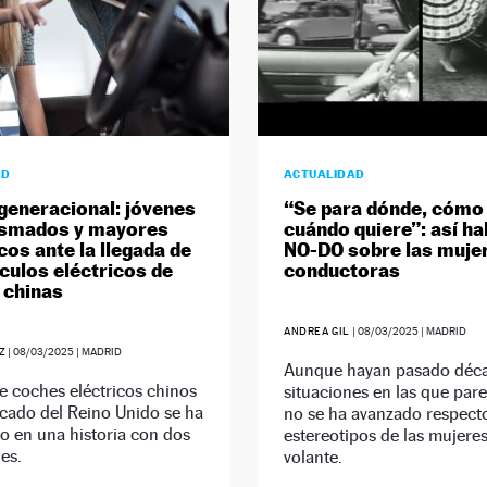
AD
ACTUALIDAD
generacional: jóvenes
“Se para dónde, cómo
asmados y mayores
cuándo quiere”: así ha
cos ante la llegada de
NO-DO sobre las muje
ículos eléctricos de
conductoras
 chinas
ANDREA GIL
|
08/03/2025
| MADRID
Z
|
08/03/2025
| MADRID
Aunque hayan pasado déca
e coches eléctricos chinos
situaciones en las que par
cado del Reino Unido se ha
no se ha avanzado respecto
o en una historia con dos
estereotipos de las mujeres
es.
volante.