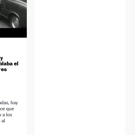
 y
blaba el
res
das, hay
ece que
 a los
 al