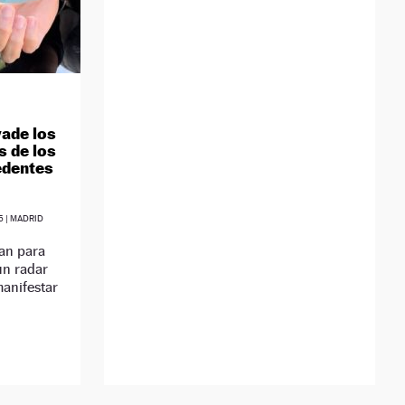
vade los
s de los
edentes
5
| MADRID
an para
un radar
manifestar