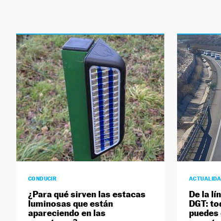
CONDUCIR
ACTUALID
¿Para qué sirven las estacas
De la lí
luminosas que están
DGT: to
apareciendo en las
puedes 