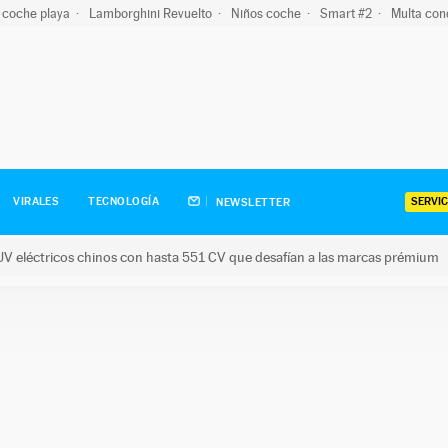
 coche playa
Lamborghini Revuelto
Niños coche
Smart #2
Multa con
SERVIC
VIRALES
TECNOLOGÍA
NEWSLETTER
V eléctricos chinos con hasta 551 CV que desafían a las marcas prémium
tricos chinos con hasta 551 CV que desafían a las marcas prém