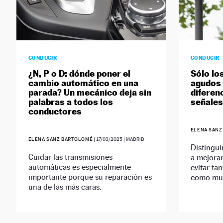
CONDUCIR
CONDUCIR
¿N, P o D: dónde poner el
Sólo lo
cambio automático en una
agudos 
parada? Un mecánico deja sin
diferen
palabras a todos los
señales
conductores
ELENA SANZ
ELENA SANZ BARTOLOMÉ
|
17/03/2025
| MADRID
Distingui
Cuidar las transmisiones
a mejorar 
automáticas es especialmente
evitar ta
importante porque su reparación es
como mul
una de las más caras.