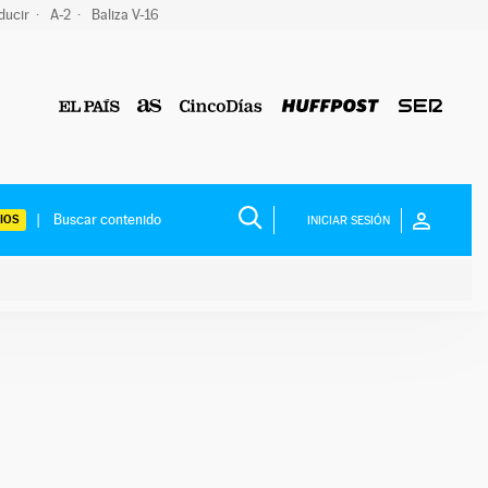
ducir
A-2
Baliza V-16
IOS
INICIAR SESIÓN
ium