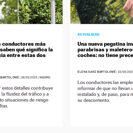
ACTUALIDAD
s conductores más
Una nueva pegatina in
saben qué significa la
parabrisas y maletero
cia entre estas dos
coches: no tiene prec
ELENA SANZ BARTOLOMÉ
|
15/03/202
 BARTOLOMÉ
|
16/03/2025
| MADRID
Los conductores las emple
r estos detalles contribuye
informar de que no llevan 
la fluidez del tráfico y a
instalado y, de paso, para 
nto situaciones de riesgo
su descontento.
tas.