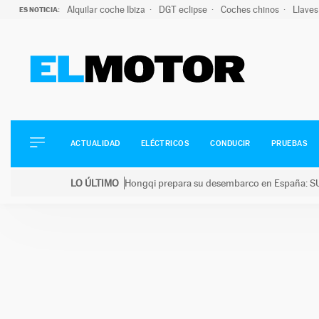
Alquilar coche Ibiza
DGT eclipse
Coches chinos
Llaves
ES NOTICIA:
ACTUALIDAD
ELÉCTRICOS
CONDUCIR
ACTUALIDAD
ELÉCTRICOS
CONDUCIR
PRUEBAS
PRUEBAS
Saltar
VIRALES
LO ÚLTIMO
Hongqi prepara su desembarco en España: SU
al
PODCAST
LO ÚLTIMO
Hongqi prepara su desembarco en España: SUV eléc
contenido
MOTOS
TECNOLOGÍA
SUPERCOCHES
MOTORTV
PREMIOS
SERVICIOS