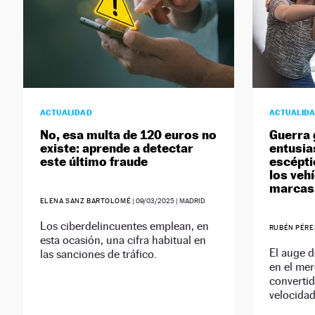
ACTUALIDAD
ACTUALID
No, esa multa de 120 euros no
Guerra 
existe: aprende a detectar
entusi
este último fraude
escépti
los veh
marcas
ELENA SANZ BARTOLOMÉ
|
09/03/2025
| MADRID
Los ciberdelincuentes emplean, en
RUBÉN PÉRE
esta ocasión, una cifra habitual en
El auge d
las sanciones de tráfico.
en el mer
convertid
velocidad