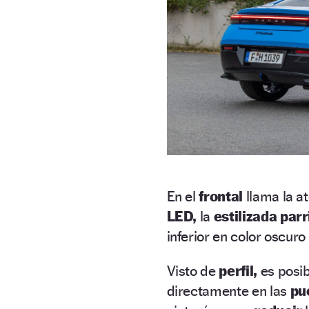
En el
frontal
llama la a
LED,
la
estilizada parr
inferior en color oscuro
Visto de
perfil,
es posib
directamente en las
pu