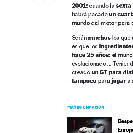
2001:
cuando la
sexta
habrá pasado
un cuart
mundo del motor para d
Serán
muchos
los que
es que los
ingrediente
hace 25 años:
el mund
evolucionado … Teniendo
creado
un GT para dis
tampoco
para
jugar
a
MÁS INFORMACIÓN
Desped
Europ