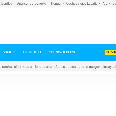
Bentley
Aparcar aeropuerto
Hongqi
Coches viejos España
A-2
Ba
SERVIC
VIRALES
TECNOLOGÍA
NEWSLETTER
s coches eléctricos e híbridos enchufables que se pueden acoger a las ayu
hes eléctricos e híbridos enchufables que se pueden acoger a la