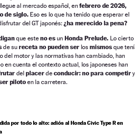
llegue al mercado español, en
febrero de 2026,
o de siglo.
Eso es lo que ha tenido que esperar el
isfrutar del GT japonés:
¿ha merecido la pena?
digan
que este
no es
un
Honda Prelude.
Lo cierto
s
de su
receta no pueden ser
los
mismos
que tení
o del motor y las normativas han cambiado, han
 en cuenta el contexto actual, los japoneses han
frutar
del
placer
de
conducir:
no para competir
ser piloto
en la carretera.
ida por todo lo alto: adiós al Honda Civic Type R en
a