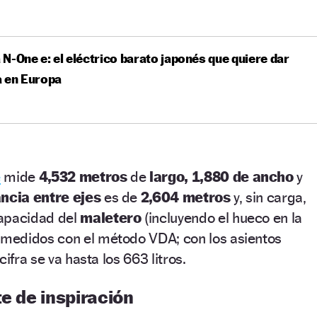
N-One e: el eléctrico barato japonés que quiere dar
a en Europa
e
mide
4,532 metros
de
largo,
1,880 de ancho
y
ancia entre ejes
es de
2,604 metros
y, sin carga,
apacidad del
maletero
(incluyendo el hueco en la
medidos con el método VDA; con los asientos
ifra se va hasta los 663 litros.
te de inspiración