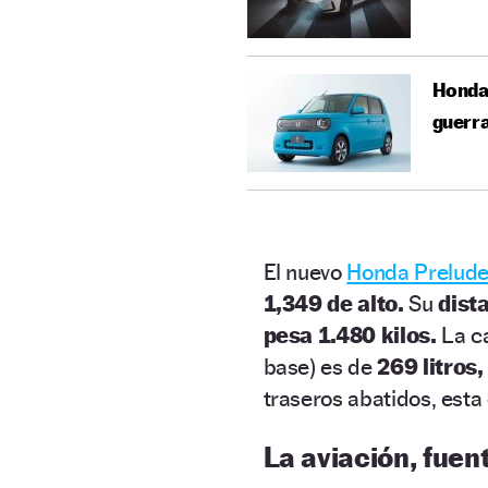
Honda 
guerr
El nuevo
Honda Prelud
1,349 de alto.
Su
dist
pesa 1.480 kilos.
La c
base) es de
269 litros,
traseros abatidos, esta c
La aviación, fuen