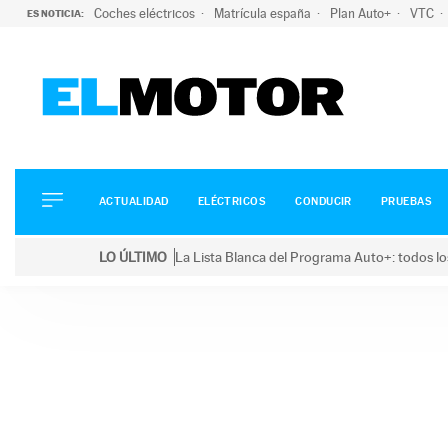
Coches eléctricos
Matrícula españa
Plan Auto+
VTC
ES NOTICIA:
ACTUALIDAD
ELÉCTRICOS
CONDUCIR
ACTUALIDAD
ELÉCTRICOS
CONDUCIR
PRUEBAS
PRUEBAS
Saltar
VIRALES
LO ÚLTIMO
La Lista Blanca del Programa Auto+: todos lo
al
PODCAST
LO ÚLTIMO
La Lista Blanca del Programa Auto+: todos los coc
contenido
MOTOS
TECNOLOGÍA
SUPERCOCHES
MOTORTV
PREMIOS
SERVICIOS