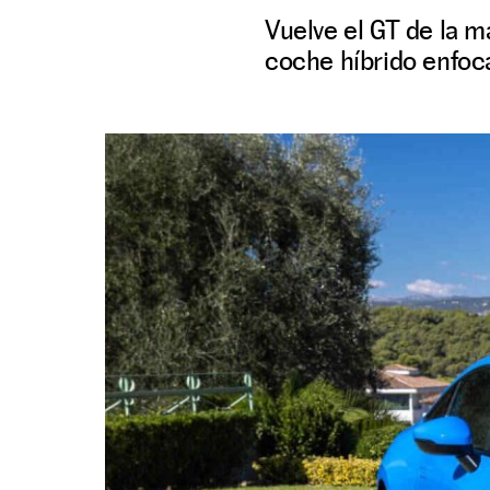
Vuelve el GT de la m
coche híbrido enfoca