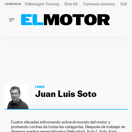
Volkswagen Touareg
Ruta 66
Caminata sorpresa
Gafas 
ES NOTICIA:
LO ÚLTIMO
Ni se te ocurra usar las gafas del eclipse al volante: el moti
LO ÚLTIMO
Ni se te ocurra usar las gafas del eclipse al volante: el motiv
ACTUALIDAD
ELÉCTRICOS
CONDUCIR
PRUEBAS
Saltar
VIRALES
al
PODCAST
contenido
FIRMA
MOTOS
Juan Luis Soto
TECNOLOGÍA
SUPERCOCHES
MOTORTV
PREMIOS
Cuatro décadas informando sobre el mundo del motor y
probando coches de todas las categorías. Después de trabajar en
SERVICIOS
diversos medios especializados (Velocidad, Auto1, Solo Auto,