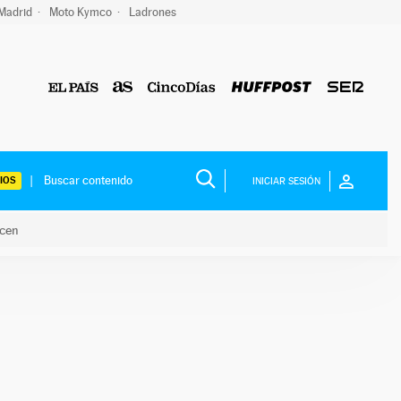
 Madrid
Moto Kymco
Ladrones
IOS
INICIAR SESIÓN
acen
lo hacen