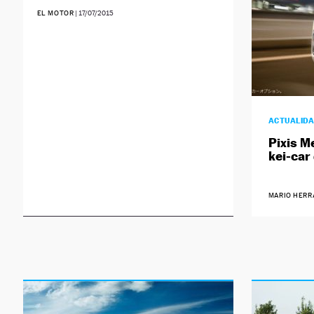
EL MOTOR
|
17/07/2015
ACTUALID
Pixis M
kei-car
MARIO HERR