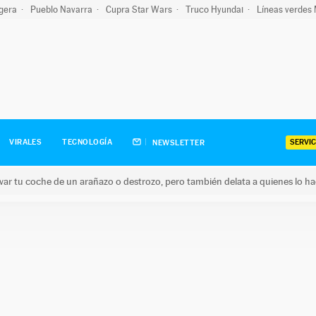
igera
Pueblo Navarra
Cupra Star Wars
Truco Hyundai
Líneas verdes
SERVIC
VIRALES
TECNOLOGÍA
NEWSLETTER
ar tu coche de un arañazo o destrozo, pero también delata a quienes lo h
 coche de un arañazo o destrozo, pero también delata a quienes 