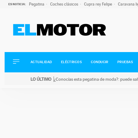
Pegatina
Coches clásicos
Cupra rey Felipe
Caravana l
ES NOTICIA:
ACTUALIDAD
ELÉCTRICOS
CONDUCIR
ACTUALIDAD
ELÉCTRICOS
CONDUCIR
PRUEBAS
PRUEBAS
Saltar
VIRALES
LO ÚLTIMO
¿Conocías esta pegatina de moda?: puede salv
al
PODCAST
LO ÚLTIMO
¿Conocías esta pegatina de moda?: puede salvar tu
contenido
MOTOS
TECNOLOGÍA
SUPERCOCHES
MOTORTV
PREMIOS
SERVICIOS