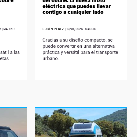
sobre
del coche: la nueva moto
y
eléctrica que puedes llevar
contigo a cualquier lado
5
| MADRID
RUBÉN PÉREZ
|
13/01/2025
| MADRID
Gracias a su diseño compacto, se
puede convertir en una alternativa
átil a las
práctica y versátil para el transporte
etas
urbano.