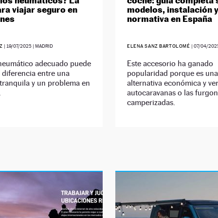
 los neumáticos? La
coche: guía completa 
ara viajar seguro en
modelos, instalación 
ones
normativa en España
EZ
|
19/07/2025
| MADRID
ELENA SANZ BARTOLOMÉ
|
07/04/202
l neumático adecuado puede
Este accesorio ha ganado
 diferencia entre una
popularidad porque es una
tranquila y un problema en
alternativa económica y vers
.
autocaravanas o las furgon
camperizadas.