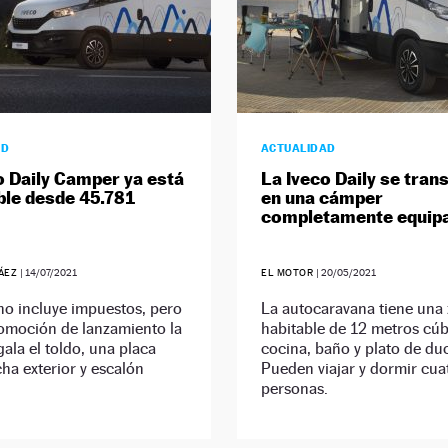
AD
ACTUALIDAD
o Daily Camper ya está
La Iveco Daily se tra
ble desde 45.781
en una cámper
completamente equip
RÁEZ
|
14/07/2021
EL MOTOR
|
20/05/2021
 no incluye impuestos, pero
La autocaravana tiene una
romoción de lanzamiento la
habitable de 12 metros cúb
ala el toldo, una placa
cocina, baño y plato de du
cha exterior y escalón
Pueden viajar y dormir cua
personas.