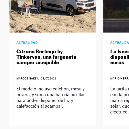
ACTUALIDAD
ACTUALID
Citroën Berlingo by
La Ivec
Tinkervan, una furgoneta
disponi
camper asequible
euros
MARCOS BAEZA
|
23/07/2021
MARIO HER
El modelo incluye colchón, mesa y
La tarifa
nevera, y suma una batería auxiliar
con la p
para poder disponer de luz y
marca reg
calefacción al acampar.
solar, du
eléctrico.