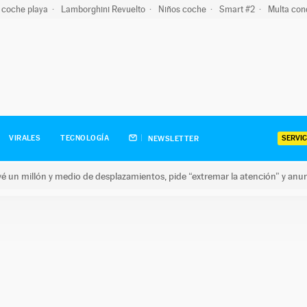
 coche playa
Lamborghini Revuelto
Niños coche
Smart #2
Multa con
SERVIC
VIRALES
TECNOLOGÍA
NEWSLETTER
revé un millón y medio de desplazamientos, pide “extremar la atención” y anu
n millón y medio de desplazamientos, pide “extremar la atención”