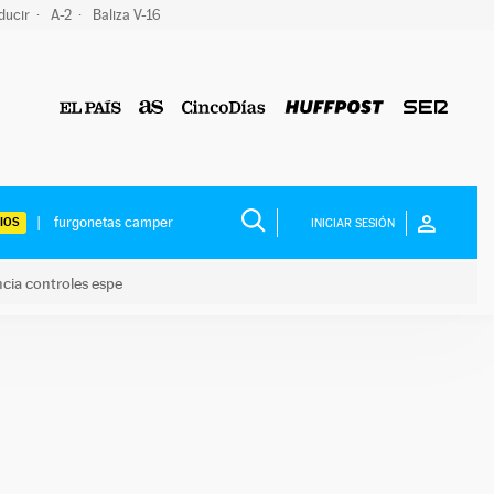
ducir
A-2
Baliza V-16
IOS
INICIAR SESIÓN
ncia controles espe
 y anuncia controles espe