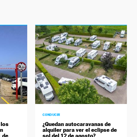
CONDUCIR
 los
¿Quedan autocaravanas de
án
alquiler para ver el eclipse de
1 de
sol del 12 de agosto?