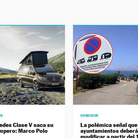
AD
CONDUCIR
edes Clase V saca su
La polémica señal que
mpero: Marco Polo
ayuntamientos deber
modificar a partir del 