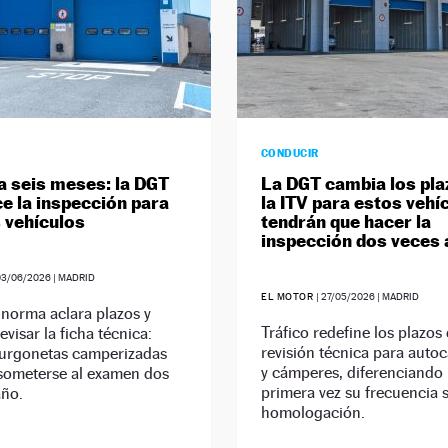
CONDUCIR
a seis meses: la DGT
La DGT cambia los pla
e la inspección para
la ITV para estos vehí
 vehículos
tendrán que hacer la
inspección dos veces 
03/06/2026
| MADRID
EL MOTOR
|
27/05/2026
| MADRID
norma aclara plazos y
Tráfico redefine los plazos 
evisar la ficha técnica:
revisión técnica para auto
furgonetas camperizadas
y cámperes, diferenciando
someterse al examen dos
primera vez su frecuencia
año.
homologación.