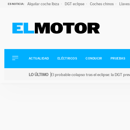
Alquilar coche Ibiza
DGT eclipse
Coches chinos
Llaves
ES NOTICIA:
ACTUALIDAD
ELÉCTRICOS
CONDUCIR
ACTUALIDAD
ELÉCTRICOS
CONDUCIR
PRUEBAS
PRUEBAS
Saltar
VIRALES
LO ÚLTIMO
El probable colapso tras el eclipse: la DGT p
al
PODCAST
LO ÚLTIMO
El probable colapso tras el eclipse: la DGT prevé u
contenido
MOTOS
TECNOLOGÍA
SUPERCOCHES
MOTORTV
PREMIOS
SERVICIOS