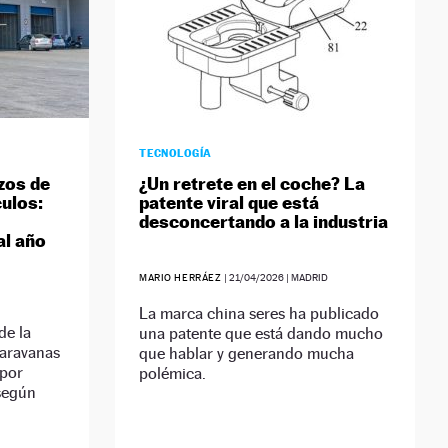
TECNOLOGÍA
zos de
¿Un retrete en el coche? La
culos:
patente viral que está
desconcertando a la industria
al año
MARIO HERRÁEZ
|
21/04/2026
| MADRID
La marca china seres ha publicado
de la
una patente que está dando mucho
caravanas
que hablar y generando mucha
 por
polémica.
 según