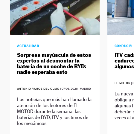
ACTUALIDAD
CONDUCIR
Sorpresa mayúscula de estos
ITV cad
expertos al desmontar la
endurec
batería de un coche de BYD:
algunos
nadie esperaba esto
EL MOTOR
|
ANTONIO RAMOS DEL OLMO
|
07/06/2026
| MADRID
La nueva 
Las noticias que más han llamado la
obliga a r
atención de los lectores de EL
algunas 
MOTOR durante la semana: las
deberán 
baterías de BYD, ITV y los timos de
veces al 
los mecánicos.