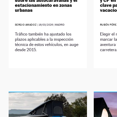
sobre las autocaravanas y el
y CP en
estacionamiento en zonas
clave p
urbanas
vacaci
SERGIO AMADOZ
|
16/03/2026
| MADRID
RUBÉN PÉR
Tráfico también ha ajustado los
Elegir e
plazos aplicables a la inspección
marcar la
técnica de estos vehículos, en auge
aventura 
desde 2015.
carretera