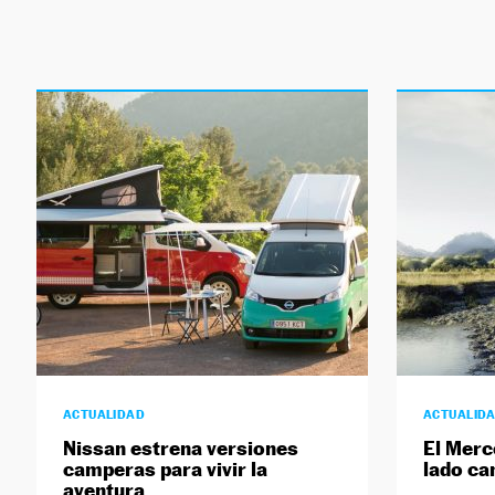
ACTUALIDAD
ACTUALID
Nissan estrena versiones
El Merc
camperas para vivir la
lado ca
aventura