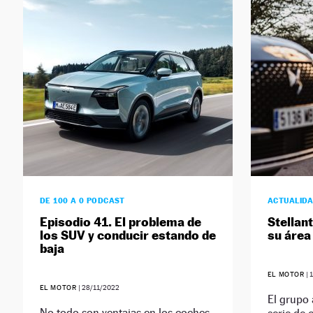
DE 100 A 0 PODCAST
ACTUALID
Episodio 41. El problema de
Stellant
los SUV y conducir estando de
su área
baja
EL MOTOR
|
EL MOTOR
|
28/11/2022
El grupo 
No todo son ventajas en los coches