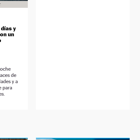
T
 días y
con un
o
coche
paces de
ades y a
e para
es.