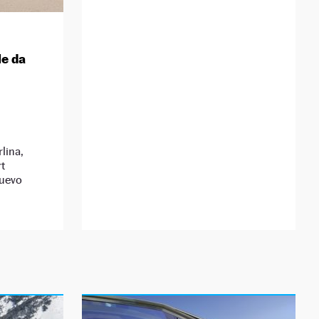
le da
lina,
t
nuevo