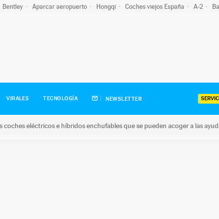
Bentley
Aparcar aeropuerto
Hongqi
Coches viejos España
A-2
Ba
SERVIC
VIRALES
TECNOLOGÍA
NEWSLETTER
s coches eléctricos e híbridos enchufables que se pueden acoger a las ayu
hes eléctricos e híbridos enchufables que se pueden acoger a la