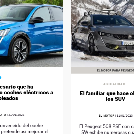
EL MOTOR PARA PEUGEO
S
ACTUALIDAD
esario que ha
o coches eléctricos a
El familiar que hace o
pleados
los SUV
SOTO
|
31/01/2023
EL MOTOR
|
31/01/2023
convencido del coche
El Peugeot 508 PSE con c
, pretende así mejorar el
SW exhibe numerosas cu