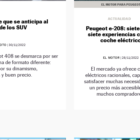
EL MOTOR PARA PEUGEO
ACTUALIDAD
 que se anticipa al
 de los SUV
Peugeot e-208: siete
siete experiencias 
coche eléctric
SOTO
|
30/11/2022
ot 408 se desmarca por ser
EL MOTOR
|
28/11/2022
na de formato diferente:
por su dinamismo,
El mercado ya ofrece 
a y buen precio.
eléctricos racionales, ca
satisfacer muchas necesid
un precio más accesibl
muchos comprador