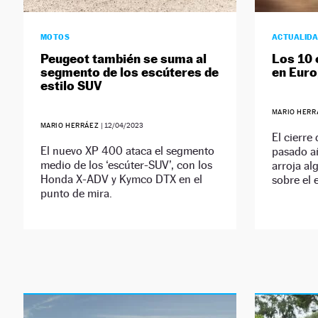
MOTOS
ACTUALID
Peugeot también se suma al
Los 10 
segmento de los escúteres de
en Euro
estilo SUV
MARIO HER
MARIO HERRÁEZ
|
12/04/2023
El cierre
El nuevo XP 400 ataca el segmento
pasado a
medio de los ‘escúter-SUV’, con los
arroja al
Honda X-ADV y Kymco DTX en el
sobre el 
punto de mira.