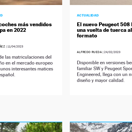
AD
ACTUALIDAD
coches más vendidos
El nuevo Peugeot 508 
pa en 2022
una vuelta de tuerca al
formato
RÁEZ
|
11/04/2023
ALFREDO RUEDA
|
24/02/2023
 de las matriculaciones del
Disponible en versiones ber
ño en el mercado europeo
familiar SW y Peugeot Spor
gunos interesantes matices
Engineered, llega con un 
español.
diseño y mayor calidad.