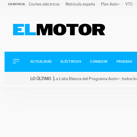
Coches eléctricos
Matrícula españa
Plan Auto+
VTC
ES NOTICIA:
ACTUALIDAD
ELÉCTRICOS
CONDUCIR
ACTUALIDAD
ELÉCTRICOS
CONDUCIR
PRUEBAS
PRUEBAS
Saltar
VIRALES
LO ÚLTIMO
La Lista Blanca del Programa Auto+: todos lo
al
PODCAST
LO ÚLTIMO
La Lista Blanca del Programa Auto+: todos los coc
contenido
MOTOS
TECNOLOGÍA
SUPERCOCHES
MOTORTV
PREMIOS
SERVICIOS