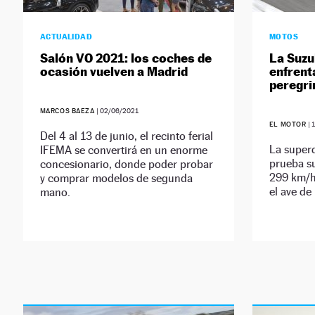
ACTUALIDAD
MOTOS
Salón VO 2021: los coches de
La Suzu
ocasión vuelven a Madrid
enfrent
peregri
MARCOS BAEZA
|
02/06/2021
EL MOTOR
|
Del 4 al 13 de junio, el recinto ferial
La super
IFEMA se convertirá en un enorme
prueba s
concesionario, donde poder probar
299 km/h
y comprar modelos de segunda
el ave de
mano.