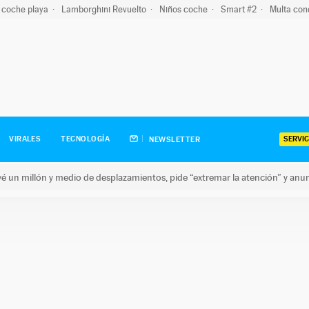
 coche playa
Lamborghini Revuelto
Niños coche
Smart #2
Multa con
SERVIC
VIRALES
TECNOLOGÍA
NEWSLETTER
revé un millón y medio de desplazamientos, pide “extremar la atención” y anu
n millón y medio de desplazamientos, pide “extremar la atención”