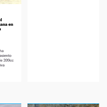
l
gana en
a
 ha
asiento
de 399cc
iva