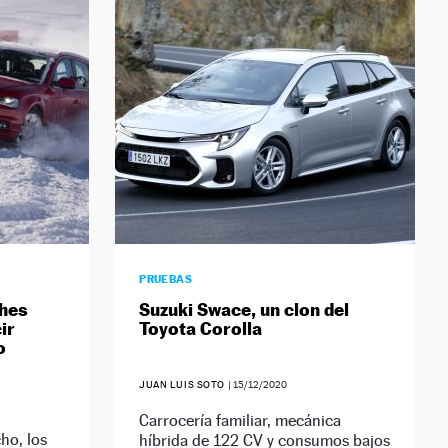
PRUEBAS
ches
Suzuki Swace, un clon del
ir
Toyota Corolla
o
JUAN LUIS SOTO
|
15/12/2020
Carrocería familiar, mecánica
ho, los
híbrida de 122 CV y consumos bajos