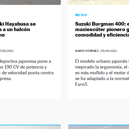
MOTOS
ki Hayabusa se
Suzuki Burgman 400: e
a a un halcón
maxiescúter pionero 
no
comodidad y eficienci
17/05/2021
MARIO HERRÁEZ
|
05/04/2021
deportiva japonesa pone a
El modelo urbano japonés
us 190 CV de potencia y
mejorado la ergonomía, el 
 de velocidad punta contra
es más mullido y el motor 
 presa.
se ha adaptado a la normat
Euro5.