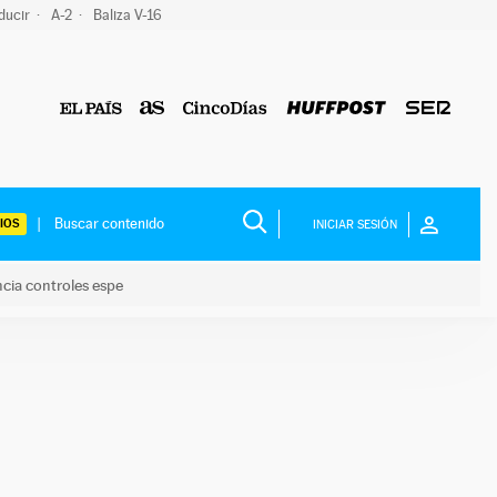
ducir
A-2
Baliza V-16
IOS
INICIAR SESIÓN
ncia controles espe
 y anuncia controles espe