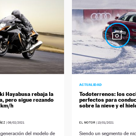
ACTUALIDAD
ki Hayabusa rebaja la
Todoterrenos: los co
a, pero sigue rozando
perfectos para conduc
 km/h
sobre la nieve y el hiel
RÁEZ
|
08/02/2021
EL MOTOR
|
13/01/2021
 generación del modelo de
Siendo un segmento de nic