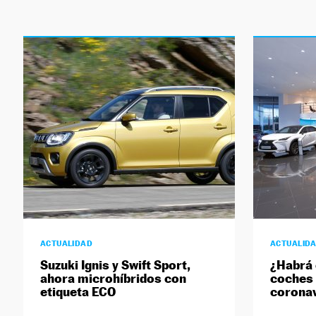
ACTUALIDAD
ACTUALID
Suzuki Ignis y Swift Sport,
¿Habrá 
ahora microhíbridos con
coches p
etiqueta ECO
coronav