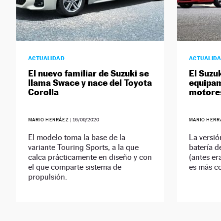
ACTUALIDAD
ACTUALID
El nuevo familiar de Suzuki se
El Suzu
llama Swace y nace del Toyota
equipam
Corolla
motore
MARIO HERRÁEZ
|
16/09/2020
MARIO HER
El modelo toma la base de la
La versi
variante Touring Sports, a la que
batería 
calca prácticamente en diseño y con
(antes er
el que comparte sistema de
es más co
propulsión.