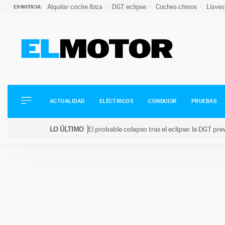
Alquilar coche Ibiza
DGT eclipse
Coches chinos
Llaves
ES NOTICIA:
ACTUALIDAD
ELÉCTRICOS
CONDUCIR
ACTUALIDAD
ELÉCTRICOS
CONDUCIR
PRUEBAS
PRUEBAS
Saltar
VIRALES
LO ÚLTIMO
El probable colapso tras el eclipse: la DGT p
al
PODCAST
LO ÚLTIMO
El probable colapso tras el eclipse: la DGT prevé u
contenido
MOTOS
TECNOLOGÍA
SUPERCOCHES
MOTORTV
PREMIOS
SERVICIOS