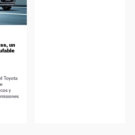
ss, un
ufable
el Toyota
de
icos y
emisiones