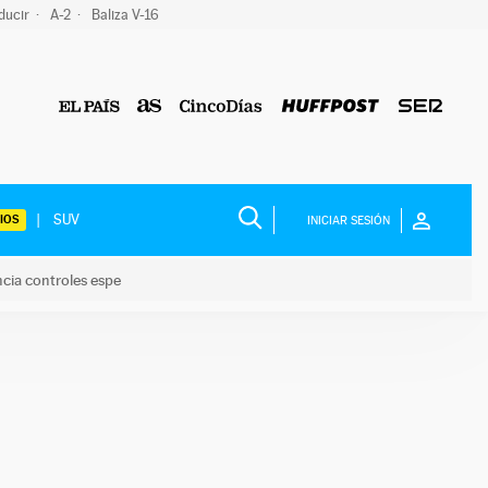
ducir
A-2
Baliza V-16
IOS
INICIAR SESIÓN
ncia controles espe
 y anuncia controles espe