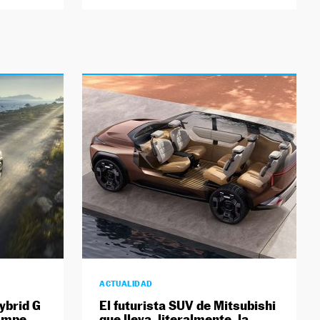
ACTUALIDAD
ybrid G
El futurista SUV de Mitsubishi
rompe
que lleva, literalmente, la