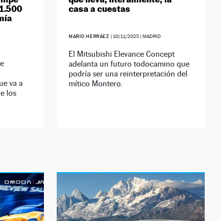
 1.500
casa a cuestas
mía
MARIO HERRÁEZ
|
10/11/2025
| MADRID
El Mitsubishi Elevance Concept
de
adelanta un futuro todocamino que
podría ser una reinterpretación del
ue va a
mítico Montero.
e los