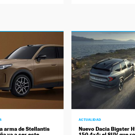
S
ACTUALIDAD
a arma de Stellantis
Nuevo Dacia Bigster H
ña va a ser este
150 4×4: el SUV que 