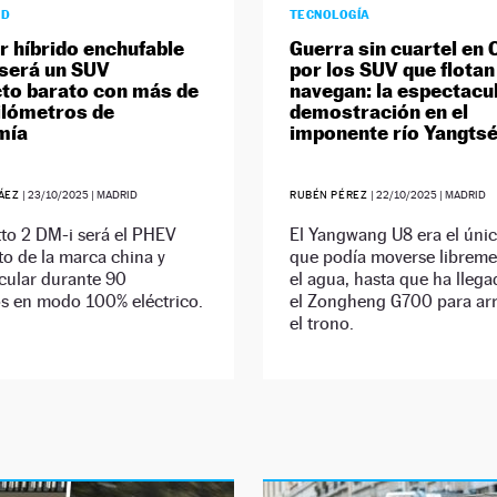
AD
TECNOLOGÍA
er híbrido enchufable
Guerra sin cuartel en 
será un SUV
por los SUV que flotan
to barato con más de
navegan: la espectacu
ilómetros de
demostración en el
mía
imponente río Yangts
RÁEZ
|
23/10/2025
| MADRID
RUBÉN PÉREZ
|
22/10/2025
| MADRID
to 2 DM-i será el PHEV
El Yangwang U8 era el úni
o de la marca china y
que podía moverse libreme
cular durante 90
el agua, hasta que ha lleg
os en modo 100% eléctrico.
el Zongheng G700 para arr
el trono.