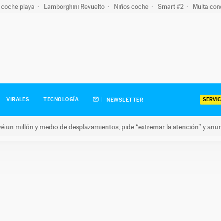
 coche playa
Lamborghini Revuelto
Niños coche
Smart #2
Multa con
SERVIC
VIRALES
TECNOLOGÍA
NEWSLETTER
revé un millón y medio de desplazamientos, pide “extremar la atención” y anu
n millón y medio de desplazamientos, pide “extremar la atención”