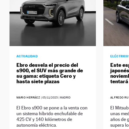
ACTUALIDAD
ELÉCTRICO
Ebro desvela el precio del
Este es
s900, el SUV más grande de
japonés
su gama: etiqueta Cero y
noviemb
hasta siete plazas
tentará
MARIO HERRÁEZ
|
05/11/2025
| MADRID
ALFREDO R
El Ebro s900 se pone a la venta con
El Mitsub
un sistema híbrido enchufable de
unas med
425 CV y 140 kilómetros de
años de 
autonomía eléctrica.
supera lo