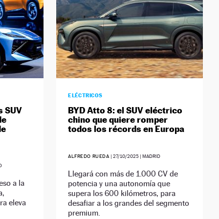
ELÉCTRICOS
ás SUV
BYD Atto 8: el SUV eléctrico
de
chino que quiere romper
de
todos los récords en Europa
ALFREDO RUEDA
|
27/10/2025
| MADRID
D
Llegará con más de 1.000 CV de
so a la
potencia y una autonomía que
a,
supera los 600 kilómetros, para
ra eleva
desafiar a los grandes del segmento
premium.