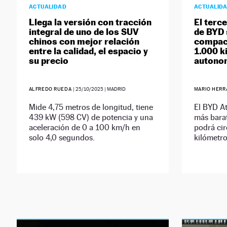
ACTUALIDAD
ACTUALID
Llega la versión con tracción
El terc
integral de uno de los SUV
de BYD 
chinos con mejor relación
compac
entre la calidad, el espacio y
1.000 k
su precio
autono
ALFREDO RUEDA
|
25/10/2025
| MADRID
MARIO HER
Mide 4,75 metros de longitud, tiene
El BYD At
439 kW (598 CV) de potencia y una
más barat
aceleración de 0 a 100 km/h en
podrá cir
solo 4,0 segundos.
kilómetr