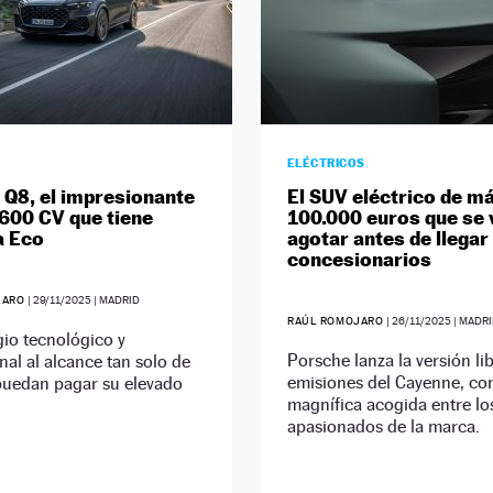
ELÉCTRICOS
 Q8, el impresionante
El SUV eléctrico de m
600 CV que tiene
100.000 euros que se 
a Eco
agotar antes de llegar 
concesionarios
JARO
|
29/11/2025
| MADRID
RAÚL ROMOJARO
|
26/11/2025
| MADR
io tecnológico y
Porsche lanza la versión li
nal al alcance tan solo de
emisiones del Cayenne, co
puedan pagar su elevado
magnífica acogida entre lo
apasionados de la marca.