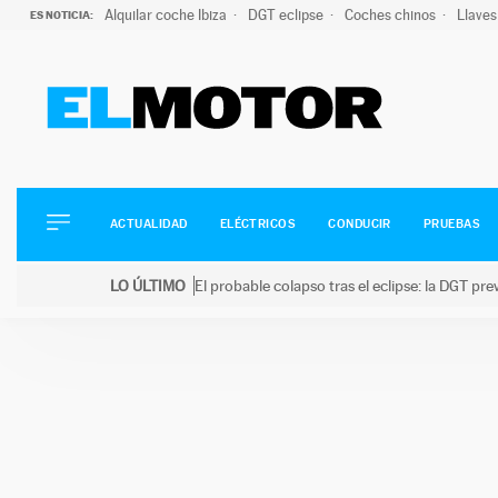
Alquilar coche Ibiza
DGT eclipse
Coches chinos
Llaves
ES NOTICIA:
ACTUALIDAD
ELÉCTRICOS
CONDUCIR
ACTUALIDAD
ELÉCTRICOS
CONDUCIR
PRUEBAS
PRUEBAS
Saltar
VIRALES
LO ÚLTIMO
El probable colapso tras el eclipse: la DGT p
al
PODCAST
LO ÚLTIMO
El probable colapso tras el eclipse: la DGT prevé u
contenido
MOTOS
TECNOLOGÍA
SUPERCOCHES
MOTORTV
PREMIOS
SERVICIOS