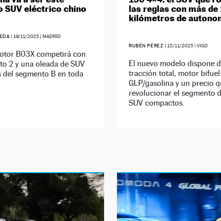
 SUV eléctrico chino
las reglas con más de
kilómetros de autono
UEDA
|
19/11/2025
| MADRID
RUBÉN PÉREZ
|
15/11/2025
| VIGO
otor B03X competirá con
El nuevo modelo dispone 
to 2 y una oleada de SUV
tracción total, motor bifuel
s del segmento B en toda
GLP/gasolina y un precio q
revolucionar el segmento d
SUV compactos.