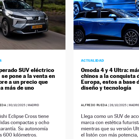
S
ACTUALIDAD
perado SUV eléctrico
Omoda 4 y 4 Ultra: m
 se pone a la venta en
chinos a la conquista 
re a un precio que
Europa, estos a base 
 a más de uno
diseño y tecnología
UEDA
|
30/10/2025
| MADRID
ALFREDO RUEDA
|
28/10/2025
| MADRI
ishi Eclipse Cross tiene
Llega como un SUV de acce
idas compactas y ocho
marca con estética futurist
garantía. Su autonomía
mientras que su versión Ult
s 600 kilómetros.
el listón con más potencia,