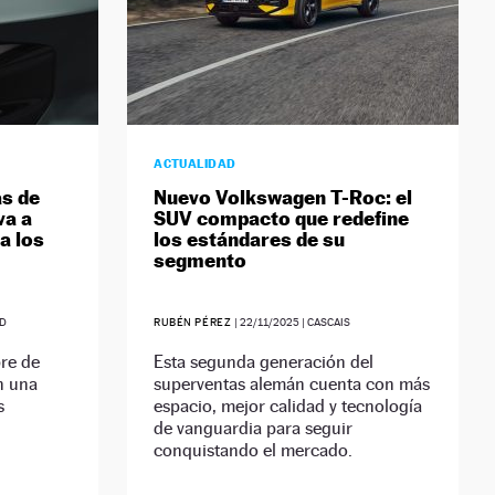
ACTUALIDAD
ás de
Nuevo Volkswagen T-Roc: el
va a
SUV compacto que redefine
a los
los estándares de su
segmento
ID
RUBÉN PÉREZ
|
22/11/2025
| CASCAIS
bre de
Esta segunda generación del
n una
superventas alemán cuenta con más
s
espacio, mejor calidad y tecnología
de vanguardia para seguir
conquistando el mercado.