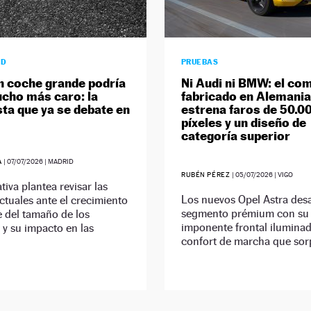
AD
PRUEBAS
n coche grande podría
Ni Audi ni BMW: el co
ucho más caro: la
fabricado en Alemania
ta que ya se debate en
estrena faros de 50.0
píxeles y un diseño de
categoría superior
A
|
07/07/2026
| MADRID
RUBÉN PÉREZ
|
05/07/2026
| VIGO
tiva plantea revisar las
Los nuevos Opel Astra desa
tuales ante el crecimiento
segmento prémium con su
 del tamaño de los
imponente frontal iluminad
 y su impacto en las
confort de marcha que sor
.