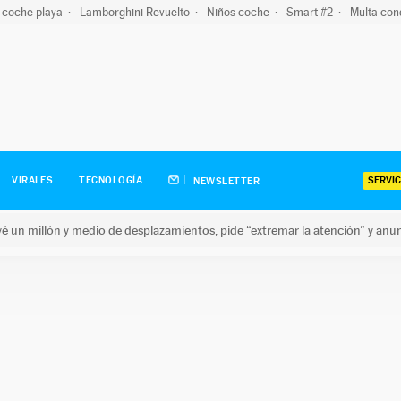
 coche playa
Lamborghini Revuelto
Niños coche
Smart #2
Multa con
SERVIC
VIRALES
TECNOLOGÍA
NEWSLETTER
revé un millón y medio de desplazamientos, pide “extremar la atención” y anu
n millón y medio de desplazamientos, pide “extremar la atención”