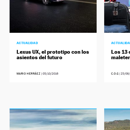
ACTUALIDAD
ACTUALID
Lexus UX, el prototipo con los
Los 13
asientos del futuro
maleter
MARIO HERRÁEZ
|
05/10/2016
C.O.G
|
25/08