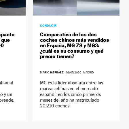
CONDUCIR
mpacto
Comparativa de los dos
 que
coches chinos más vendidos
00
en España, MG ZS y MG3:
¿cuál es su consumo y qué
precio tienen?
MARIO HERRÁEZ
|
01/07/2026
| MADRID
fían al
MG es la líder absoluta entre las
marcas chinas en el mercado
o y un
español: en los cinco primeros
prende.
meses del año ha matriculado
20.210 coches.