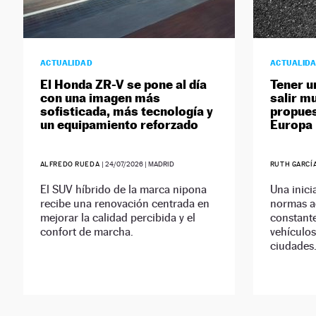
ACTUALIDAD
ACTUALID
El Honda ZR-V se pone al día
Tener u
con una imagen más
salir m
sofisticada, más tecnología y
propues
un equipamiento reforzado
Europa
ALFREDO RUEDA
|
24/07/2026
| MADRID
RUTH GARCÍ
El SUV híbrido de la marca nipona
Una inicia
recibe una renovación centrada en
normas ac
mejorar la calidad percibida y el
constante
confort de marcha.
vehículos
ciudades