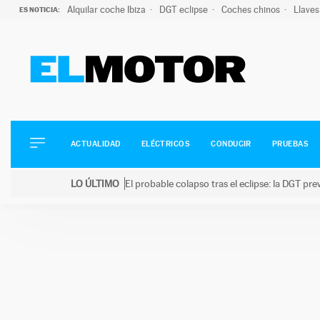
Alquilar coche Ibiza
DGT eclipse
Coches chinos
Llaves
ES NOTICIA:
ACTUALIDAD
ELÉCTRICOS
CONDUCIR
ACTUALIDAD
ELÉCTRICOS
CONDUCIR
PRUEBAS
PRUEBAS
Saltar
VIRALES
LO ÚLTIMO
El probable colapso tras el eclipse: la DGT p
al
PODCAST
LO ÚLTIMO
El probable colapso tras el eclipse: la DGT prevé u
contenido
MOTOS
TECNOLOGÍA
SUPERCOCHES
MOTORTV
PREMIOS
SERVICIOS