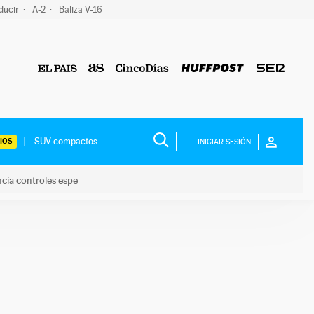
ducir
A-2
Baliza V-16
IOS
INICIAR SESIÓN
ncia controles espe
 y anuncia controles espe