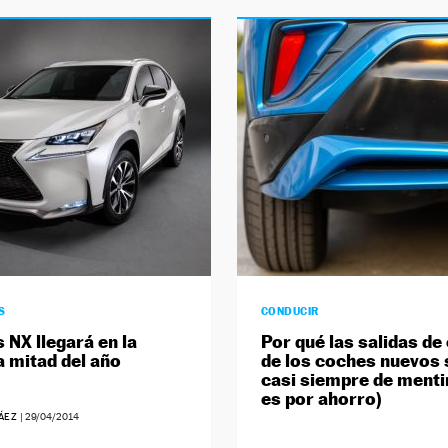
S
CONDUCIR
 NX llegará en la
Por qué las salidas de
 mitad del año
de los coches nuevos
casi siempre de mentir
es por ahorro)
RÁEZ
|
29/04/2014