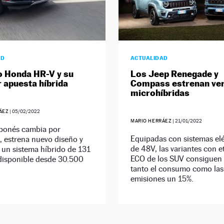
AD
ACTUALIDAD
o Honda HR-V y su
Los Jeep Renegade y
r apuesta híbrida
Compass estrenan ve
microhíbridas
ÁEZ
|
05/02/2022
MARIO HERRÁEZ
|
21/01/2022
aponés cambia por
Equipadas con sistemas elé
 estrena nuevo diseño y
de 48V, las variantes con e
 un sistema híbrido de 131
ECO de los SUV consiguen 
 disponible desde 30.500
tanto el consumo como las
emisiones un 15%.