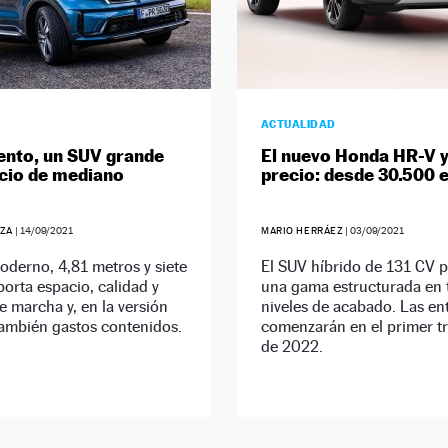
ACTUALIDAD
ento, un SUV grande
El nuevo Honda HR-V y
cio de mediano
precio: desde 30.500 
ZA
|
14/09/2021
MARIO HERRÁEZ
|
03/09/2021
derno, 4,81 metros y siete
El SUV híbrido de 131 CV 
porta espacio, calidad y
una gama estructurada en 
e marcha y, en la versión
niveles de acabado. Las en
también gastos contenidos.
comenzarán en el primer t
de 2022.