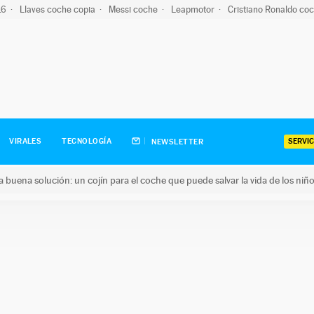
-16
Llaves coche copia
Messi coche
Leapmotor
Cristiano Ronaldo co
SERVIC
VIRALES
TECNOLOGÍA
NEWSLETTER
una buena solución: un cojín para el coche que puede salvar la vida de los niñ
ena solución: un cojín para el coche que puede salvar la vida de 