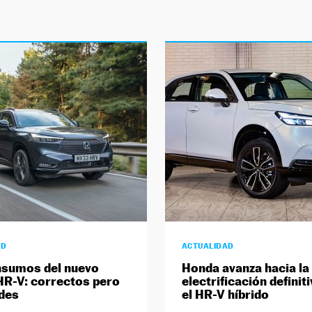
AD
ACTUALIDAD
nsumos del nuevo
Honda avanza hacia la
R-V: correctos pero
electrificación definit
rdes
el HR-V híbrido