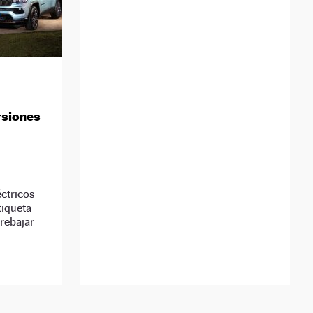
rsiones
ctricos
tiqueta
rebajar