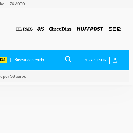
che
ZXMOTO
IOS
INICIAR SESIÓN
os por 36 euros
los niños por 36 euros