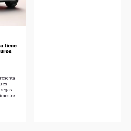
a tiene
euros
presenta
tres
tregas
rimestre