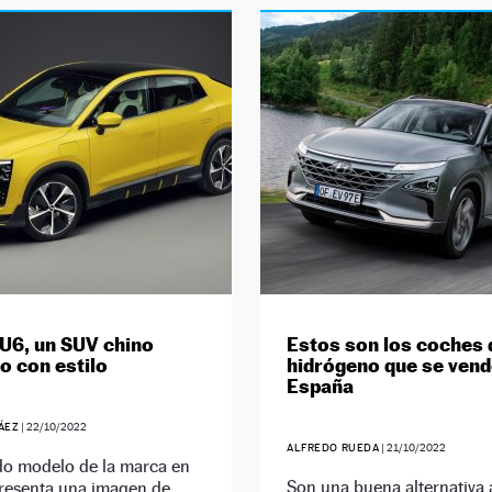
U6, un SUV chino
Estos son los coches 
co con estilo
hidrógeno que se vend
España
ÁEZ
|
22/10/2022
ALFREDO RUEDA
|
21/10/2022
do modelo de la marca en
Son una buena alternativa 
resenta una imagen de