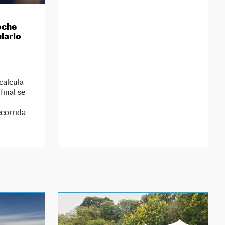
oche
ularlo
 calcula
final se
corrida.