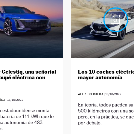
 Celestiq, una señorial
Los 10 coches eléctri
 cupé eléctrica con
mayor autonomía
ALFREDO RUEDA
|
18/10/2022
ÁEZ
|
18/10/2022
En teoría, todos pueden su
o estadounidense monta
500 kilómetros con una so
batería de 111 kWh que le
pero, en la práctica, se qu
na autonomía de 483
por debajo.
s.