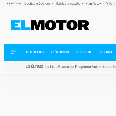
Coches eléctricos
Matrícula españa
Plan Auto+
VTC
ES NOTICIA:
ACTUALIDAD
ELÉCTRICOS
CONDUCIR
ACTUALIDAD
ELÉCTRICOS
CONDUCIR
PRUEBAS
PRUEBAS
Saltar
VIRALES
LO ÚLTIMO
La Lista Blanca del Programa Auto+: todos lo
al
PODCAST
LO ÚLTIMO
La Lista Blanca del Programa Auto+: todos los coc
contenido
MOTOS
TECNOLOGÍA
SUPERCOCHES
MOTORTV
PREMIOS
SERVICIOS