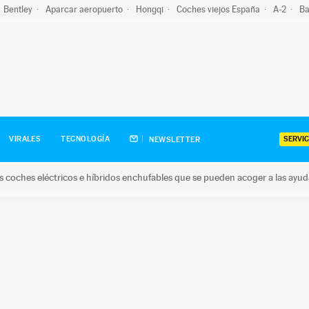
Bentley
Aparcar aeropuerto
Hongqi
Coches viejos España
A-2
Ba
SERVIC
VIRALES
TECNOLOGÍA
NEWSLETTER
s coches eléctricos e híbridos enchufables que se pueden acoger a las ayu
hes eléctricos e híbridos enchufables que se pueden acoger a la