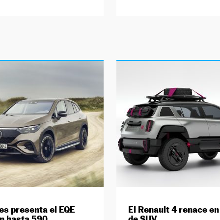
s presenta el EQE
El Renault 4 renace e
n hasta 590
de SUV