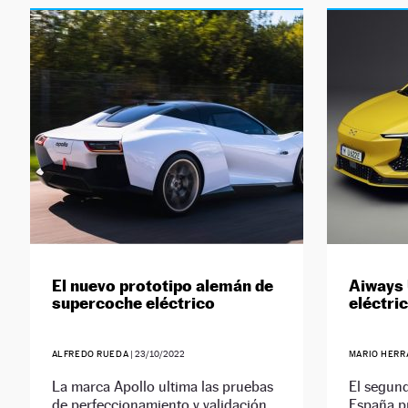
El nuevo prototipo alemán de
Aiways 
supercoche eléctrico
eléctri
ALFREDO RUEDA
|
23/10/2022
MARIO HERR
La marca Apollo ultima las pruebas
El segun
de perfeccionamiento y validación
España p