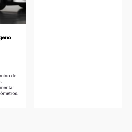
ógeno
amino de
s
umentar
lómetros.