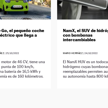
I-Go, el pequeño coche
NamX, el SUV de hidr
éctrico que llega a
con bombonas
intercambiables
ÁEZ
|
25/10/2022
MARIO HERRÁEZ
|
24/10/2022
 motor de 46 CV, tiene una
El NamX HUV es un todoc
d punta de 100 km/h,
hidrógeno cuyas bombona
na batería de 16,5 kWh y
reemplazables permiten a
mía es de 160 kilómetros.
su autonomía hasta 800 ki