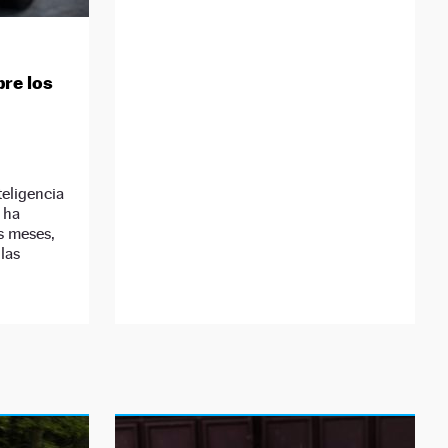
re los
teligencia
e ha
s meses,
las