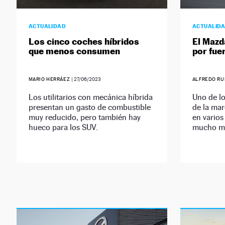
ACTUALIDAD
ACTUALID
Los cinco coches híbridos
El Mazda
que menos consumen
por fue
MARIO HERRÁEZ
|
27/06/2023
ALFREDO R
Los utilitarios con mecánica híbrida
Uno de l
presentan un gasto de combustible
de la mar
muy reducido, pero también hay
en varios
hueco para los SUV.
mucho má