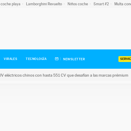
 coche playa
Lamborghini Revuelto
Niños coche
Smart #2
Multa con
SERVIC
VIRALES
TECNOLOGÍA
NEWSLETTER
V eléctricos chinos con hasta 551 CV que desafían a las marcas prémium
tricos chinos con hasta 551 CV que desafían a las marcas prém