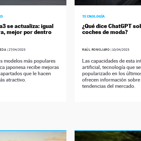
AD
TECNOLOGÍA
3 se actualiza: igual
¿Qué dice ChatGPT sob
ra, mejor por dentro
coches de moda?
UEDA
|
27/04/2023
RAÚL ROMOJARO
|
10/04/2023
os modelos más populares
Las capacidades de esta in
ca japonesa recibe mejoras
artificial, tecnología que s
 apartados que le hacen
popularizado en los último
s atractivo.
ofrecen información sobre 
tendencias del mercado.