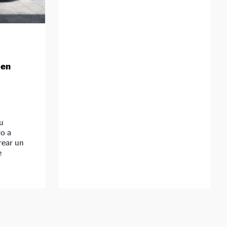
 en
u
vo a
rear un
e