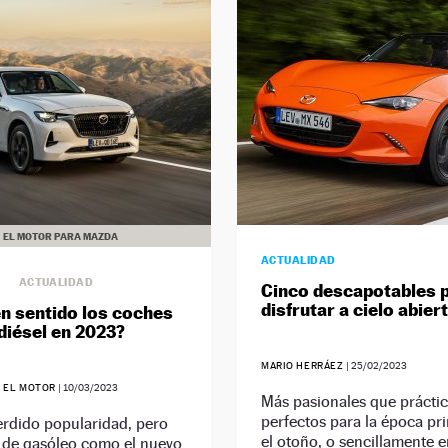
EL MOTOR PARA MAZDA
ACTUALIDAD
ACTUALIDAD
Cinco descapotables 
disfrutar a cielo abier
en sentido los coches
diésel en 2023?
MARIO HERRÁEZ
|
25/02/2023
EL MOTOR
|
10/03/2023
Más pasionales que práctic
perfectos para la época pr
rdido popularidad, pero
el otoño, o sencillamente 
 de gasóleo como el nuevo