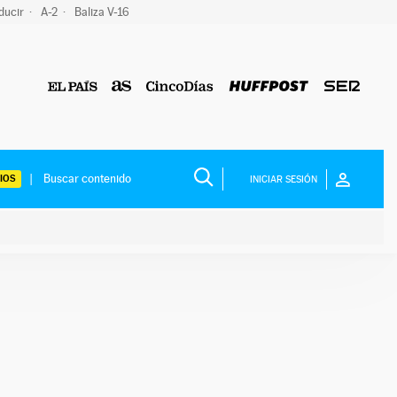
ducir
A-2
Baliza V-16
IOS
INICIAR SESIÓN
ium