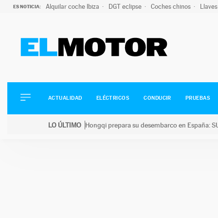
Alquilar coche Ibiza
DGT eclipse
Coches chinos
Llaves
ES NOTICIA:
ACTUALIDAD
ELÉCTRICOS
CONDUCIR
ACTUALIDAD
ELÉCTRICOS
CONDUCIR
PRUEBAS
PRUEBAS
Saltar
VIRALES
LO ÚLTIMO
Hongqi prepara su desembarco en España: SU
al
PODCAST
LO ÚLTIMO
Hongqi prepara su desembarco en España: SUV eléc
contenido
MOTOS
TECNOLOGÍA
SUPERCOCHES
MOTORTV
PREMIOS
SERVICIOS