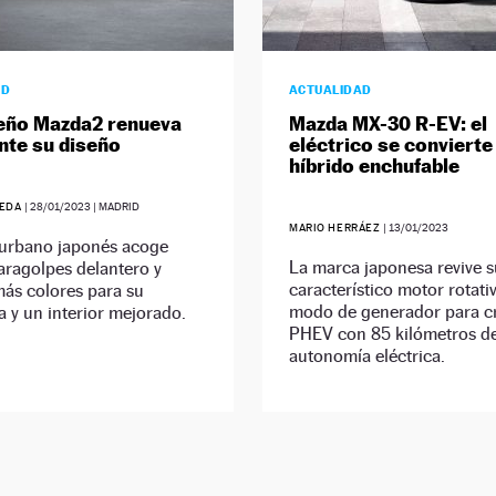
AD
ACTUALIDAD
eño Mazda2 renueva
Mazda MX-30 R-EV: el
nte su diseño
eléctrico se convierte
híbrido enchufable
UEDA
|
28/01/2023
| MADRID
MARIO HERRÁEZ
|
13/01/2023
 urbano japonés acoge
La marca japonesa revive s
aragolpes delantero y
característico motor rotati
más colores para su
modo de generador para c
a y un interior mejorado.
PHEV con 85 kilómetros d
autonomía eléctrica.